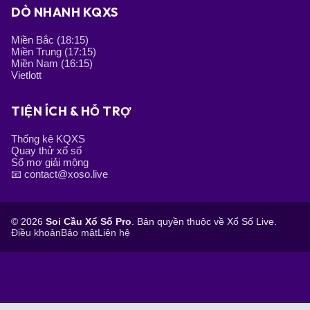
DÒ NHANH KQXS
Miền Bắc (18:15)
Miền Trung (17:15)
Miền Nam (16:15)
Vietlott
TIỆN ÍCH & HỖ TRỢ
Thống kê KQXS
Quay thử xổ số
Sổ mơ giải mộng
📧
contact@xoso.live
© 2026
Soi Cầu Xổ Số Pro
. Bản quyền thuộc về Xổ Số Live.
Điều khoản
Bảo mật
Liên hệ