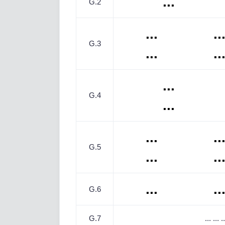
...
G.2
...
..
G.3
...
..
...
G.4
...
...
..
G.5
...
..
...
..
G.6
G.7
...
...
..