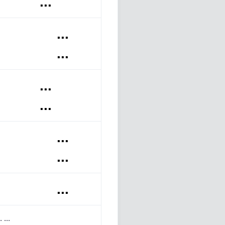
...
.
...
.
...
...
...
.
...
.
...
.
...
.
...