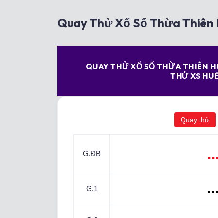
Quay Thử Xổ Số Thừa Thiên 
QUAY THỬ XỔ SỐ THỪA THIÊN H
THỬ XS HU
Quay thử
..
G.ĐB
..
G.1