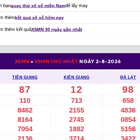
i bạn
quay thử xổ số miền Nam
để lấy may
m thêm
kết quả xổ số hôm nay
m thêm kết quả
XSMN 30 ngày gần nhất
XSMN
»
XSMN CHỦ NHẬT
NGÀY 2-8-2026
TIỀN GIANG
KIÊN GIANG
ĐÀ LẠT
87
12
98
110
713
658
8462
2155
4836
8164
2745
0854
7054
1882
5156
2136
3714
3422