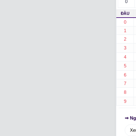
0
ĐẦU
0
1
2
3
4
5
6
7
8
9
⇒ Ngo
Xe