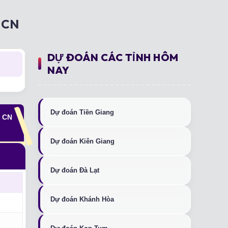
N CN
DỰ ĐOÁN CÁC TỈNH HÔM
NAY
Dự đoán Tiền Giang
CN
Dự đoán Kiên Giang
Dự đoán Đà Lạt
Dự đoán Khánh Hòa