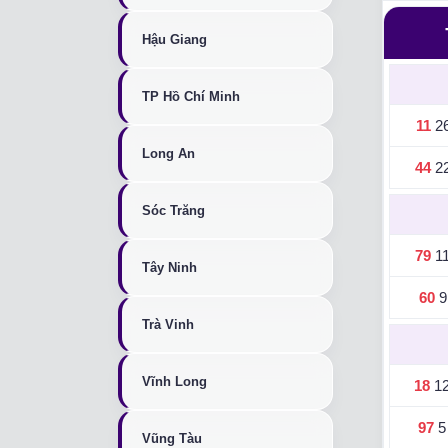
Hậu Giang
TP Hồ Chí Minh
11
26
Long An
44
22
Sóc Trăng
79
11
Tây Ninh
60
9
Trà Vinh
Vĩnh Long
18
12
97
5
Vũng Tàu