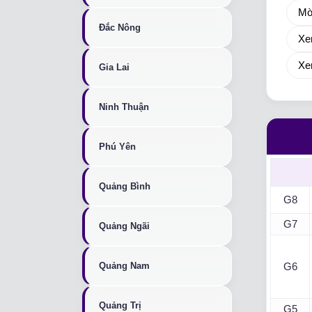
Mờ
Đắc Nông
Xe
Xe
Gia Lai
Ninh Thuận
Phú Yên
Quảng Bình
G8
G7
Quảng Ngãi
Quảng Nam
G6
Quảng Trị
G5