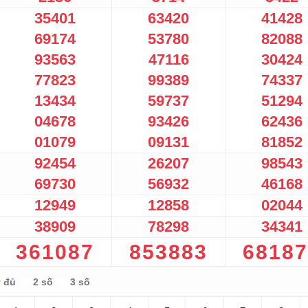
35401
63420
41428
69174
53780
82088
93563
47116
30424
77823
99389
74337
13434
59737
51294
04678
93426
62436
01079
09131
81852
92454
26207
98543
69730
56932
46168
12949
12858
02044
38909
78298
34341
361087
853883
68187