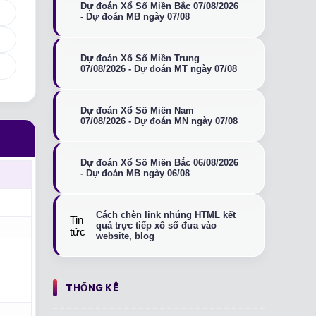
Dự đoán Xổ Số Miền Bắc 07/08/2026
- Dự đoán MB ngày 07/08
Dự đoán Xổ Số Miền Trung
07/08/2026 - Dự đoán MT ngày 07/08
Dự đoán Xổ Số Miền Nam
07/08/2026 - Dự đoán MN ngày 07/08
Dự đoán Xổ Số Miền Bắc 06/08/2026
- Dự đoán MB ngày 06/08
Cách chèn link nhúng HTML kết
Tin
quả trực tiếp xổ số đưa vào
tức
website, blog
THỐNG KÊ