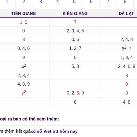
1
2
3
4
5
6
7
8
TIỀN GIANG
KIÊN GIANG
ĐÀ LẠT
1, 9
7
0
2, 3, 4, 6
3
0, 6
2, 4, 8
2
0, 4, 6
1, 2, 7
6
, 7
9
5
1, 3, 4
2
5, 8
2, 4, 6, 8
4
2, 3, 4
8
4, 8, 9
0
2
0, 2,
3
, 9
8
7
8
4, 8
ài ra bạn có thể xem thêm:
m thêm kết quả
xổ số Vietlott hôm nay