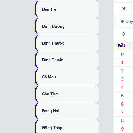
ĐB
Bến Tre
Bình Dương
0
Bình Phước
ĐẦU
0
Bình Thuận
1
2
Cà Mau
3
4
Cần Thơ
5
6
Đồng Nai
7
8
Đồng Tháp
9