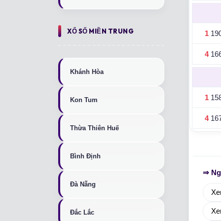
XỔ SỐ MIỀN TRUNG
1
190
4
166
Khánh Hòa
1
158
Kon Tum
4
167
Thừa Thiên Huế
Bình Định
⇒ Ngo
Đà Nẵng
Xe
Xe
Đắc Lắc