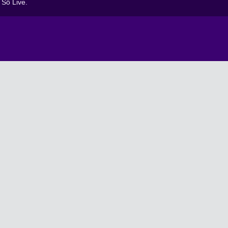
 Số Live.