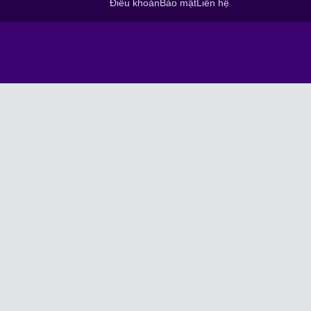
Điều khoản
Bảo mật
Liên hệ