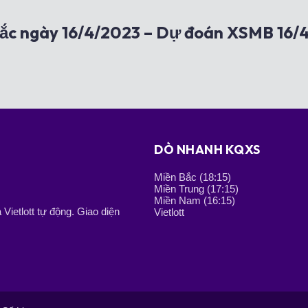
Bắc ngày 16/4/2023 – Dự đoán XSMB 16/
DÒ NHANH KQXS
Miền Bắc (18:15)
Miền Trung (17:15)
Miền Nam (16:15)
 Vietlott tự động. Giao diện
Vietlott