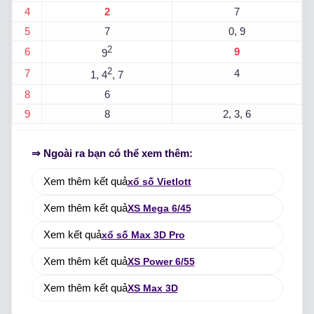
4
2
7
5
7
0, 9
2
6
9
9
2
7
4
1, 4
, 7
8
6
9
8
2, 3, 6
⇒ Ngoài ra bạn có thể xem thêm:
Xem thêm kết quả
xổ số Vietlott
Xem thêm kết quả
XS Mega 6/45
Xem kết quả
xổ số Max 3D Pro
Xem thêm kết quả
XS Power 6/55
Xem thêm kết quả
XS Max 3D