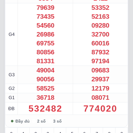
79639
53352
73435
52163
54560
09280
26986
32700
G4
69755
60016
80856
87932
81331
97194
49004
09683
G3
90056
29937
58525
12179
G2
36718
08071
G1
532482
774020
ĐB