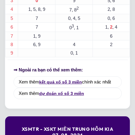
3
0
9
5, 6
2
4
1, 5, 8, 9
2, 8
7, 8
5
7
0, 4, 5
0, 6
3
6
7
1,
2
, 4
0
, 1
7
1, 9
6
8
6, 9
4
2
9
0, 1
⇒ Ngoài ra bạn có thể xem thêm:
Xem thêm
kết quả xổ số 3 miền
chính xác nhất
Xem thêm
dự đoán xổ số 3 miền
XSMTR - XSKT MIỀN TRUNG HÔM KIA