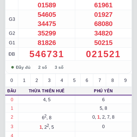
01589
61961
54605
01927
G3
34475
68080
35299
34820
G2
81826
50215
G1
546731
021521
ĐB
0
1
2
3
4
5
6
7
8
9
ĐẦU
THỪA THIÊN HUẾ
PHÚ YÊN
0
4, 5
6
1
5, 8
2
2
0,
1
, 2, 7, 8
6
, 8
2
3
0
1
, 2
, 5
4