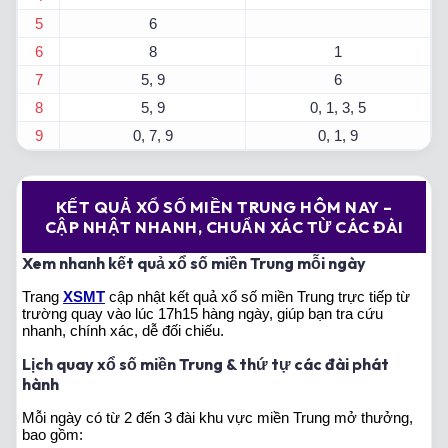
5
6
6
8
1
7
5, 9
6
8
5, 9
0, 1, 3, 5
9
0, 7, 9
0, 1, 9
KẾT QUẢ XỔ SỐ MIỀN TRUNG HÔM NAY –
CẬP NHẬT NHANH, CHUẨN XÁC TỪ CÁC ĐÀI
Xem nhanh kết quả xổ số miền Trung mỗi ngày
Trang
XSMT
cập nhật kết quả xổ số miền Trung trực tiếp từ
trường quay vào lúc 17h15 hàng ngày, giúp bạn tra cứu
nhanh, chính xác, dễ đối chiếu.
Lịch quay xổ số miền Trung & thứ tự các đài phát
hành
Mỗi ngày có từ 2 đến 3 đài khu vực miền Trung mở thưởng,
bao gồm: