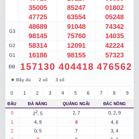
35005
85247
01802
47725
63554
05248
48689
91048
74342
G3
98145
75760
14035
58314
12091
42224
G2
16186
98155
57323
G1
157130
404418
476562
ĐB
0
1
2
3
4
5
6
7
8
9
ĐẦU
ĐÀ NẴNG
QUẢNG NGÃI
ĐẮC NÔNG
2
0
2, 7
0, 2, 9
2
, 5
1
4, 9
8
4, 6
2
0, 5
7
3, 4