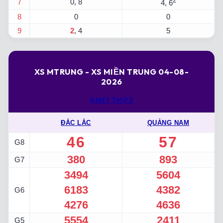
2
7
0, 8
4, 6
8
0
0
9
2
, 4
5
XS MTRUNG - XS MIỀN TRUNG 04-08-
2026
XSMT THỨ 3
ĐẮC LẮC
QUẢNG NAM
46
57
G8
380
893
G7
3494
5604
6183
4382
G6
4276
4636
5554
2411
G5