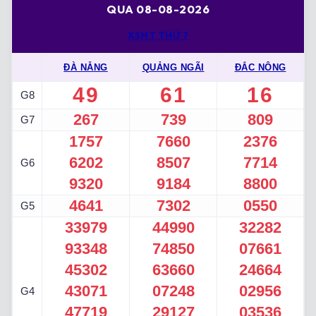
QUA 08-08-2026
XSMT THỨ 7
ĐÀ NẴNG
QUẢNG NGÃI
ĐẮC NÔNG
49
61
16
G8
267
739
809
G7
1757
7660
2376
6202
8507
7714
G6
9320
9184
8800
4641
7302
0550
G5
33979
44990
32282
93348
74850
07661
45302
63660
24664
43071
07248
02956
G4
47719
29127
03536