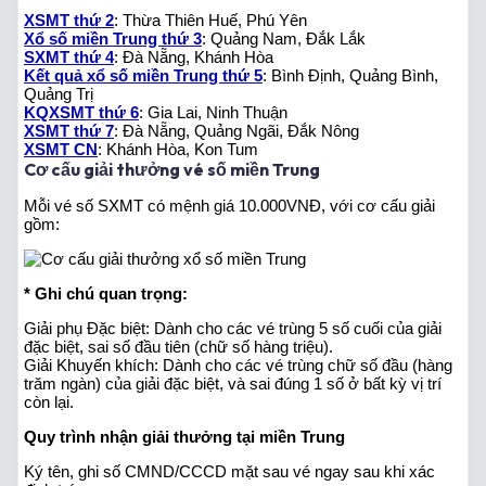
XSMT thứ 2
: Thừa Thiên Huế, Phú Yên
Xổ số miền Trung thứ 3
: Quảng Nam, Đắk Lắk
SXMT thứ 4
: Đà Nẵng, Khánh Hòa
Kết quả xổ số miền Trung thứ 5
: Bình Định, Quảng Bình,
Quảng Trị
KQXSMT thứ 6
: Gia Lai, Ninh Thuận
XSMT thứ 7
: Đà Nẵng, Quảng Ngãi, Đắk Nông
XSMT CN
: Khánh Hòa, Kon Tum
Cơ cấu giải thưởng vé số miền Trung
Mỗi vé số SXMT có mệnh giá 10.000VNĐ, với cơ cấu giải
gồm:
* Ghi chú quan trọng:
Giải phụ Đặc biệt: Dành cho các vé trùng 5 số cuối của giải
đặc biệt, sai số đầu tiên (chữ số hàng triệu).
Giải Khuyến khích: Dành cho các vé trùng chữ số đầu (hàng
trăm ngàn) của giải đặc biệt, và sai đúng 1 số ở bất kỳ vị trí
còn lại.
Quy trình nhận giải thưởng tại miền Trung
Ký tên, ghi số CMND/CCCD mặt sau vé ngay sau khi xác