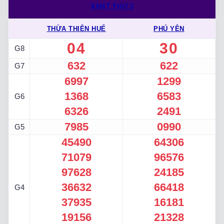
XSMT THỨ 2
THỪA THIÊN HUẾ
PHÚ YÊN
04
30
G8
632
622
G7
6997
1299
1368
6583
G6
6326
2491
7985
0990
G5
45490
64306
71079
96576
97628
24185
36632
66418
G4
37935
16181
19156
21328