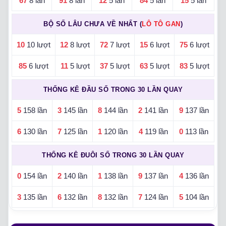
67
8 lần
91
8 lần
12
5 lần
84
5 lần
15
5 lần
BỘ SỐ LÂU CHƯA VỀ NHẤT (
LÔ TÔ GAN
)
10
10 lượt
12
8 lượt
72
7 lượt
15
6 lượt
75
6 lượt
85
6 lượt
11
5 lượt
37
5 lượt
63
5 lượt
83
5 lượt
THỐNG KÊ ĐẦU SỐ TRONG 30 LẦN QUAY
5
158 lần
3
145 lần
8
144 lần
2
141 lần
9
137 lần
6
130 lần
7
125 lần
1
120 lần
4
119 lần
0
113 lần
THỐNG KÊ ĐUÔI SỐ TRONG 30 LẦN QUAY
0
154 lần
2
140 lần
1
138 lần
9
137 lần
4
136 lần
3
135 lần
6
132 lần
8
132 lần
7
124 lần
5
104 lần