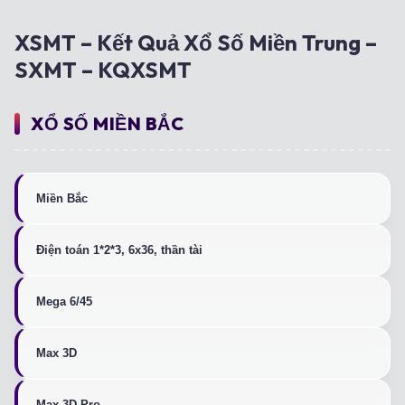
XSMT – Kết Quả Xổ Số Miền Trung –
SXMT – KQXSMT
XỔ SỐ MIỀN BẮC
Miền Bắc
Điện toán 1*2*3, 6x36, thần tài
Mega 6/45
Max 3D
Max 3D Pro