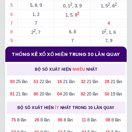
2
2
2
5
5, 8, 9
0, 1
, 3, 9
1, 5
, 6
2
6
1, 2
1, 5,
8
7
7
4
2
2
8
6, 8
2
, 7
0
, 1, 6
9
7
7, 9
THỐNG KÊ XỔ XỐ MIỀN TRUNG 30 LẦN QUAY
BỘ SỐ XUẤT HIỆN
NHIỀU
NHẤT
93
25 lần
51
22 lần
16
21 lần
32
21 lần
28
21 lần
81
21 lần
80
20 lần
04
20 lần
82
20 lần
50
19 lần
BỘ SỐ XUẤT HIỆN
ÍT
NHẤT TRONG 30 LẦN QUAY
75
8 lần
26
8 lần
06
8 lần
11
8 lần
08
8 lần