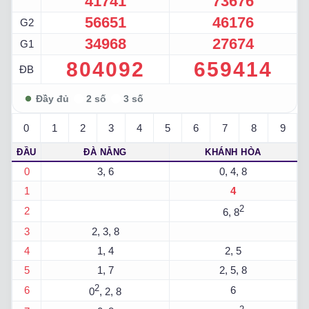
41741
73676
56651
46176
G2
34968
27674
G1
804092
659414
ĐB
0
1
2
3
4
5
6
7
8
9
ĐẦU
ĐÀ NẴNG
KHÁNH HÒA
0
3, 6
0, 4, 8
1
4
2
2
6, 8
3
2, 3, 8
4
1, 4
2, 5
5
1, 7
2, 5, 8
2
6
6
0
, 2, 8