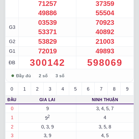
71257
37359
49886
55504
03539
70923
G3
53371
40892
53829
21003
G2
72019
49893
G1
300142
598069
ĐB
0
1
2
3
4
5
6
7
8
9
ĐẦU
GIA LAI
NINH THUẬN
0
9
3, 4, 5, 7
2
1
4
9
2
0, 3, 9
3, 5, 8
3
3, 9
4, 5