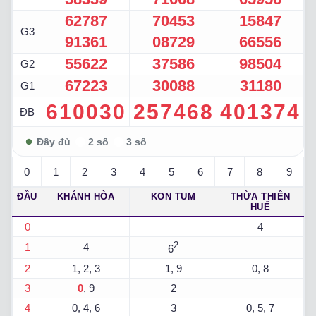
62787
70453
15847
G3
91361
08729
66556
55622
37586
98504
G2
67223
30088
31180
G1
610030
257468
401374
ĐB
0
1
2
3
4
5
6
7
8
9
ĐẦU
KHÁNH HÒA
KON TUM
THỪA THIÊN
HUẾ
0
4
2
1
4
6
2
1, 2, 3
1, 9
0, 8
3
0
, 9
2
4
0, 4, 6
3
0, 5, 7