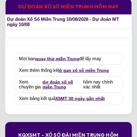
DỰ ĐOÁN XỔ SỐ MIỀN TRUNG HÔM NAY
Dự đoán Xổ Số Miền Trung 10/08/2026 - Dự đoán MT
ngày 10/08
Mời bạn
quay thử miền Trung
để lấy may
Xem thêm thống kê
lô gan xổ số miền Trung
Xem
dự đoán xổ số
hôm nay chính
chuyên gia
miền Trung
xác nhất
Xem bảng kết quả
XSMT 30 ngày gần nhất
KQXSMT - XỔ SỐ ĐÀI MIỀN TRUNG HÔM