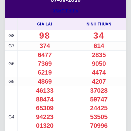
07-08-2026
XSMT THỨ 6
GIA LAI
NINH THUẬN
98
34
G8
374
614
G7
6477
2835
7369
9050
G6
6219
4474
4869
4207
G5
46133
37028
88474
59747
65309
24425
94223
53505
G4
01320
70996