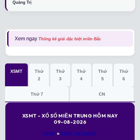
Quảng Trị
Xem ngay
Thống kê giải đặc biệt miền Bắc
XSMT
Thứ
Thứ
Thứ
Thứ
Thứ
2
3
4
5
6
Thứ 7
CN
XSMT - XỔ SỐ MIỀN TRUNG HÔM NAY
09-08-2026
»
XSMT
XSMT CHỦ NHẬT