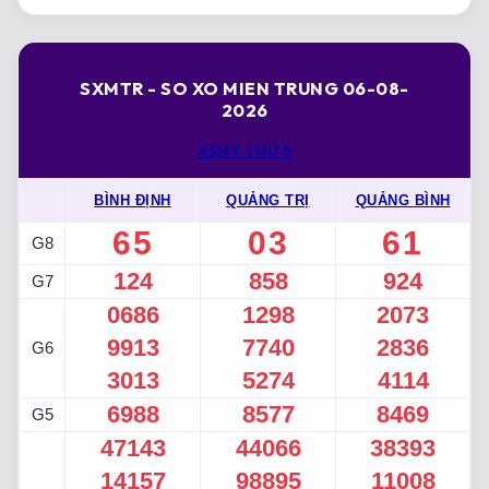
SXMTR - SO XO MIEN TRUNG 06-08-
2026
XSMT THỨ 5
BÌNH ĐỊNH
QUẢNG TRỊ
QUẢNG BÌNH
65
03
61
G8
124
858
924
G7
0686
1298
2073
9913
7740
2836
G6
3013
5274
4114
6988
8577
8469
G5
47143
44066
38393
14157
98895
11008