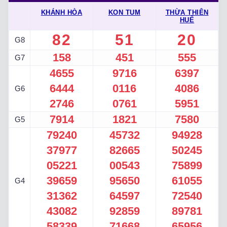
KHÁNH HÒA
KON TUM
THỪA THIÊN
HUẾ
82
51
20
G8
158
451
555
G7
4655
9716
6397
6444
0116
4086
G6
2746
0761
5951
7914
1821
7580
G5
79240
45732
94928
37977
82665
50245
05221
00543
75899
39659
95650
61055
G4
31362
64597
72540
43082
92859
89781
58339
71668
65956