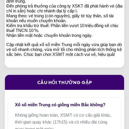
định trúng.
Đến phòng trả thưởng của công ty XSKT đã phát hành vé (địa
chỉ in sẵn) hoặc chi nhánh đại lý cấp I.
Mang theo: vé trúng (còn nguyên), giấy tờ tùy thân, số tài
khoản nếu muốn chuyển khoản.
Kiểm tra khấu trừ thuế: Phần tiền vượt 10 triệu đồng sẽ chịu
thuế TNCN 10 %.
Nhận tiền mặt hoặc chuyển khoản trong ngày.
Cập nhật kết quả xổ số miền Trung mỗi ngày vừa giúp bạn dò
vé số nhanh chóng, vừa mở lối cho những phân tích thống kê
sắc bén. Chúc bạn chơi XSMT một cách vui vẻ, hiệu quả!
CÂU HỎI THƯỜNG GẶP
Xổ số miền Trung có giống miền Bắc không?
Không giống hoàn toàn. XSMT có cơ cấu giải khác,
thời gian quay khác (17h15) và có nhiều đài cùng
quay trong một ngày.