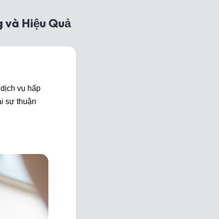
 và Hiệu Quả
 dịch vụ hấp
ại sự thuận