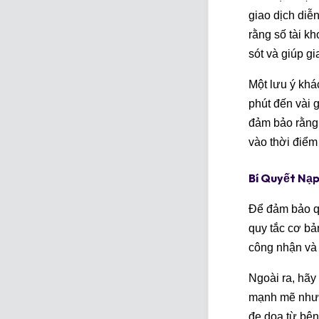
giao dịch diễn
rằng số tài k
sót và giúp gi
Một lưu ý khác
phút đến vài 
đảm bảo rằng 
vào thời điểm 
Bí Quyết Nạp
Để đảm bảo q
quy tắc cơ bả
công nhận và 
Ngoài ra, hãy
mạnh mẽ như x
đe dọa từ bên