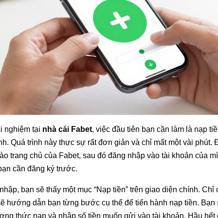
ải nghiệm tại
nhà cái Fabet
, việc đầu tiên bạn cần làm là nạp tiề
h. Quá trình này thực sự rất đơn giản và chỉ mất một vài phút. 
vào trang chủ của Fabet, sau đó đăng nhập vào tài khoản của 
 bạn cần đăng ký trước.
nhập, bạn sẽ thấy một mục “Nạp tiền” trên giao diện chính. Chỉ
sẽ hướng dẫn bạn từng bước cụ thể để tiến hành nạp tiền. Bạn
ng thức nạp và nhập số tiền muốn gửi vào tài khoản. Hầu hế