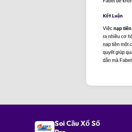
Fabet để khôn
Kết Luận
Việc
nạp tiền
ra nhiều cơ hộ
nạp tiền một 
quyết giúp qu
dẫn mà Fabet 
Soi Cầu Xổ Số