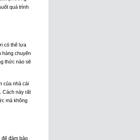
uốt quá trình
i có thể lựa
ân hàng chuyển
ng thức nào sẽ
n của nhà cái
. Cách này rất
tức mà không
g để đảm bảo