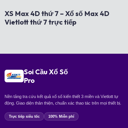
XS Max 4D thứ 7 – Xổ số Max 4D
Vietlott thứ 7 trực tiếp
Soi Cầu Xổ Số
Pro
Nền tảng tra cứu kết quả xổ số kiến thiết 3 miền và Vietlott tự
động. Giao diện thân thiện, chuẩn xác thao tác trên mọi thiết bị.
Trực tiếp siêu tốc
100% Miễn phí