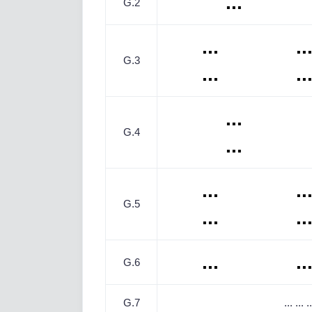
...
G.2
...
..
G.3
...
..
...
G.4
...
...
..
G.5
...
..
...
..
G.6
G.7
...
...
..