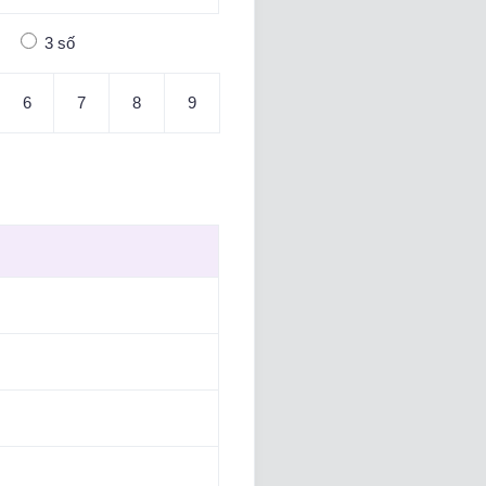
3 số
6
7
8
9