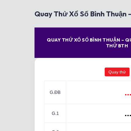
Quay Thử Xổ Số Bình Thuận 
QUAY THỬ XỔ SỐ BÌNH THUẬN – Q
THỬ BTH
Quay thử
..
G.ĐB
..
G.1