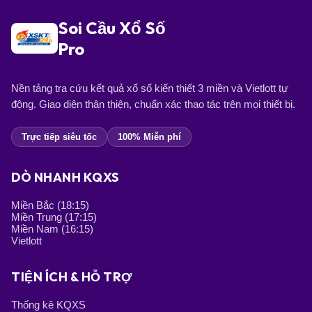
Soi Cầu Xổ Số
Pro
Nền tảng tra cứu kết quả xổ số kiến thiết 3 miền và Vietlott tự
động. Giao diện thân thiện, chuẩn xác thao tác trên mọi thiết bị.
Trực tiếp siêu tốc
100% Miễn phí
DÒ NHANH KQXS
Miền Bắc (18:15)
Miền Trung (17:15)
Miền Nam (16:15)
Vietlott
TIỆN ÍCH & HỖ TRỢ
Thống kê KQXS