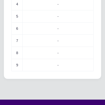
4
-
5
-
6
-
7
-
8
-
9
-