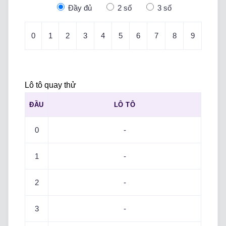
Đầy đủ
2 số
3 số
0
1
2
3
4
5
6
7
8
9
Lô tô quay thử
ĐẦU
LÔ TÔ
0
-
1
-
2
-
3
-