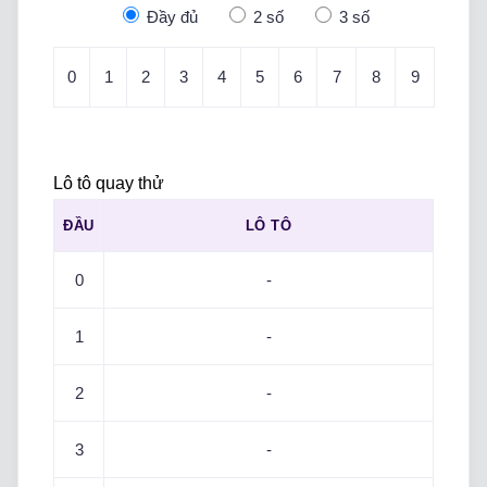
Đầy đủ
2 số
3 số
0
1
2
3
4
5
6
7
8
9
Lô tô quay thử
ĐẦU
LÔ TÔ
0
-
1
-
2
-
3
-