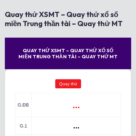
Quay thử XSMT – Quay thử xổ số
miền Trung thần tài – Quay thử MT
QUAY THỬ XSMT – QUAY THỬ XỔ SỐ
MIỀN TRUNG THẦN TÀI – QUAY THỬ MT
Quay thử
...
G.ĐB
...
G.1