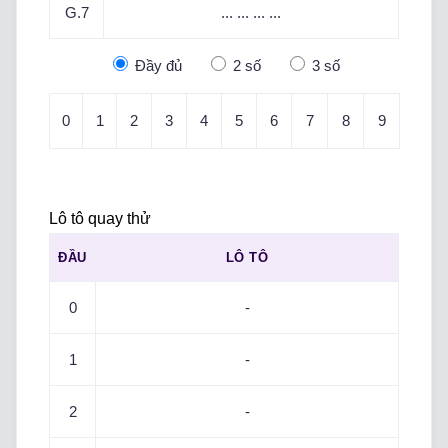
G.7
...
...
...
...
Đầy đủ
2 số
3 số
0
1
2
3
4
5
6
7
8
9
Lô tô quay thử
ĐẦU
LÔ TÔ
0
-
1
-
2
-