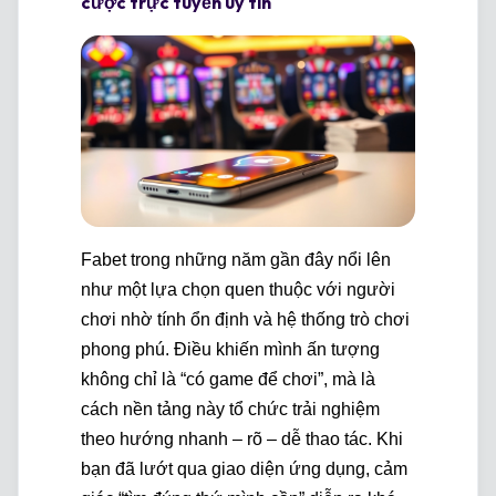
cược trực tuyến uy tín
Fabet trong những năm gần đây nổi lên
như một lựa chọn quen thuộc với người
chơi nhờ tính ổn định và hệ thống trò chơi
phong phú. Điều khiến mình ấn tượng
không chỉ là “có game để chơi”, mà là
cách nền tảng này tổ chức trải nghiệm
theo hướng nhanh – rõ – dễ thao tác. Khi
bạn đã lướt qua giao diện ứng dụng, cảm