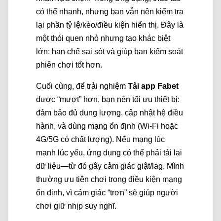
có thể nhanh, nhưng bạn vẫn nên kiểm tra
lại phần tỷ lệ/kèo/điều kiện hiển thị. Đây là
một thói quen nhỏ nhưng tạo khác biệt
lớn: hạn chế sai sót và giúp bạn kiểm soát
phiên chơi tốt hơn.
Cuối cùng, để trải nghiệm
Tải app Fabet
được “mượt” hơn, bạn nên tối ưu thiết bị:
đảm bảo đủ dung lượng, cập nhật hệ điều
hành, và dùng mạng ổn định (Wi-Fi hoặc
4G/5G có chất lượng). Nếu mạng lúc
mạnh lúc yếu, ứng dụng có thể phải tải lại
dữ liệu—từ đó gây cảm giác giật/lag. Mình
thường ưu tiên chơi trong điều kiện mạng
ổn định, vì cảm giác “trơn” sẽ giúp người
chơi giữ nhịp suy nghĩ.