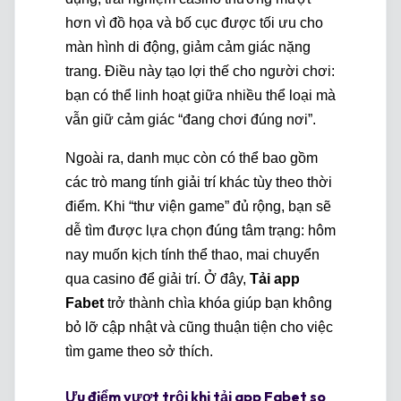
hơn vì đồ họa và bố cục được tối ưu cho
màn hình di động, giảm cảm giác nặng
trang. Điều này tạo lợi thế cho người chơi:
bạn có thể linh hoạt giữa nhiều thể loại mà
vẫn giữ cảm giác “đang chơi đúng nơi”.
Ngoài ra, danh mục còn có thể bao gồm
các trò mang tính giải trí khác tùy theo thời
điểm. Khi “thư viện game” đủ rộng, bạn sẽ
dễ tìm được lựa chọn đúng tâm trạng: hôm
nay muốn kịch tính thể thao, mai chuyển
qua casino để giải trí. Ở đây,
Tải app
Fabet
trở thành chìa khóa giúp bạn không
bỏ lỡ cập nhật và cũng thuận tiện cho việc
tìm game theo sở thích.
Ưu điểm vượt trội khi tải app Fabet so