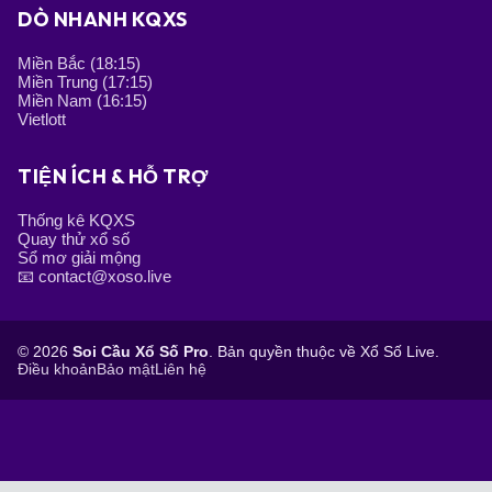
DÒ NHANH KQXS
Miền Bắc (18:15)
Miền Trung (17:15)
Miền Nam (16:15)
Vietlott
TIỆN ÍCH & HỖ TRỢ
Thống kê KQXS
Quay thử xổ số
Sổ mơ giải mộng
📧
contact@xoso.live
© 2026
Soi Cầu Xổ Số Pro
. Bản quyền thuộc về Xổ Số Live.
Điều khoản
Bảo mật
Liên hệ