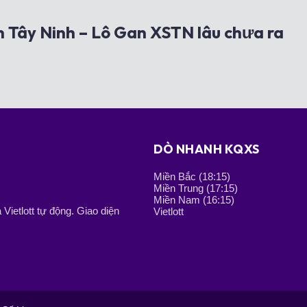
 Tây Ninh – Lô Gan XSTN lâu chưa ra
DÒ NHANH KQXS
Miền Bắc (18:15)
Miền Trung (17:15)
Miền Nam (16:15)
 Vietlott tự động. Giao diện
Vietlott