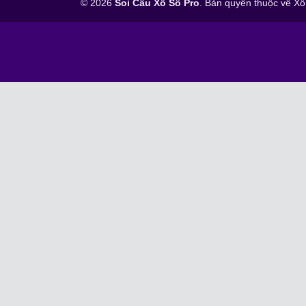
© 2026
Soi Cầu Xổ Số Pro
. Bản quyền thuộc về Xổ