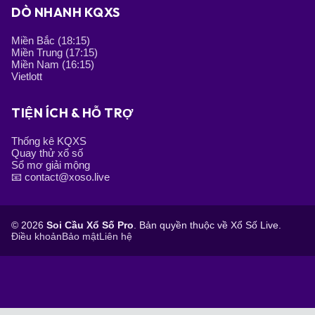
DÒ NHANH KQXS
Miền Bắc (18:15)
Miền Trung (17:15)
Miền Nam (16:15)
Vietlott
TIỆN ÍCH & HỖ TRỢ
Thống kê KQXS
Quay thử xổ số
Sổ mơ giải mộng
📧
contact@xoso.live
© 2026
Soi Cầu Xổ Số Pro
. Bản quyền thuộc về Xổ Số Live.
Điều khoản
Bảo mật
Liên hệ