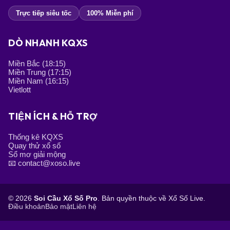
Trực tiếp siêu tốc
100% Miễn phí
DÒ NHANH KQXS
Miền Bắc (18:15)
Miền Trung (17:15)
Miền Nam (16:15)
Vietlott
TIỆN ÍCH & HỖ TRỢ
Thống kê KQXS
Quay thử xổ số
Sổ mơ giải mộng
📧
contact@xoso.live
© 2026
Soi Cầu Xổ Số Pro
. Bản quyền thuộc về Xổ Số Live.
Điều khoản
Bảo mật
Liên hệ