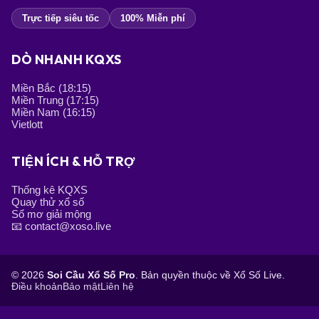
Trực tiếp siêu tốc
100% Miễn phí
DÒ NHANH KQXS
Miền Bắc (18:15)
Miền Trung (17:15)
Miền Nam (16:15)
Vietlott
TIỆN ÍCH & HỖ TRỢ
Thống kê KQXS
Quay thử xổ số
Sổ mơ giải mộng
📧
contact@xoso.live
© 2026
Soi Cầu Xổ Số Pro
. Bản quyền thuộc về Xổ Số Live.
Điều khoản
Bảo mật
Liên hệ