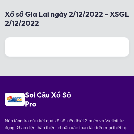
Xổ số Gia Lai ngày 2/12/2022 – XSGL
2/12/2022
Soi Cầu Xổ Số
Pro
Nền tảng tra cứu kết quả xổ số kiến thiết 3 miền và Vietlott tự
động. Giao diện thân thiện, chuẩn xác thao tác trên mọi thiết bị.