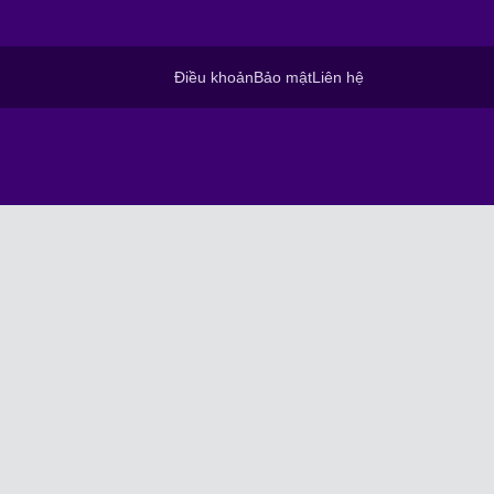
Điều khoản
Bảo mật
Liên hệ