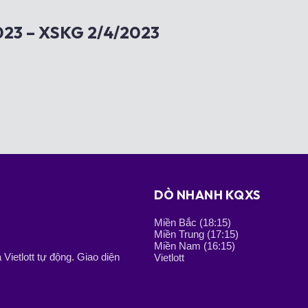
023 – XSKG 2/4/2023
DÒ NHANH KQXS
Miền Bắc (18:15)
Miền Trung (17:15)
Miền Nam (16:15)
 Vietlott tự động. Giao diện
Vietlott