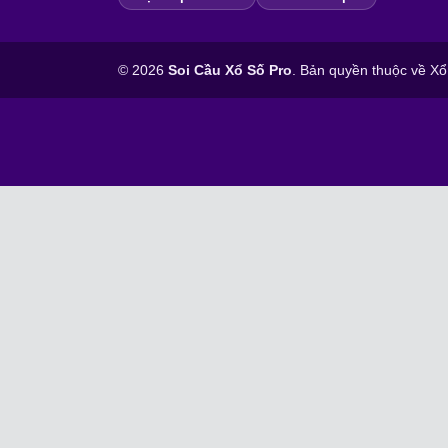
© 2026
Soi Cầu Xổ Số Pro
. Bản quyền thuộc về Xổ