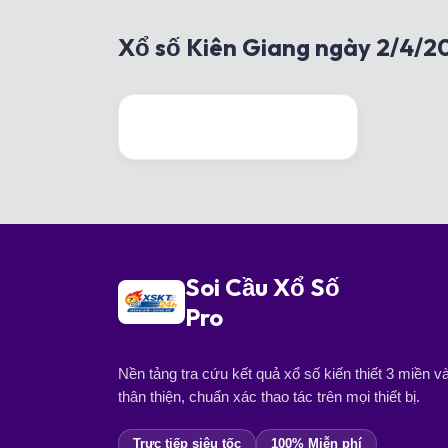
Xổ số Kiên Giang ngày 2/4/2
Soi Cầu Xổ Số
Pro
Nền tảng tra cứu kết quả xổ số kiến thiết 3 miền và
thân thiện, chuẩn xác thao tác trên mọi thiết bị.
Trực tiếp siêu tốc
100% Miễn phí