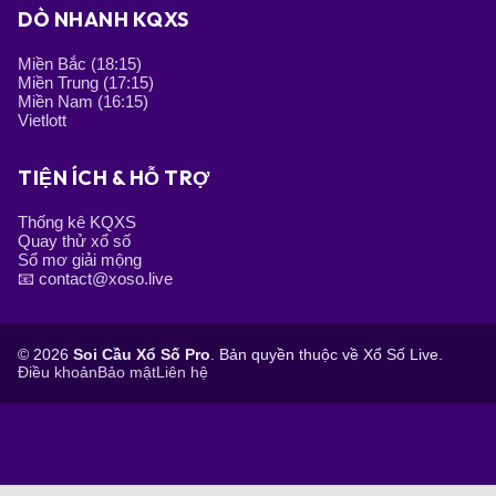
DÒ NHANH KQXS
Miền Bắc (18:15)
Miền Trung (17:15)
Miền Nam (16:15)
Vietlott
TIỆN ÍCH & HỖ TRỢ
Thống kê KQXS
Quay thử xổ số
Sổ mơ giải mộng
📧
contact@xoso.live
© 2026
Soi Cầu Xổ Số Pro
. Bản quyền thuộc về Xổ Số Live.
Điều khoản
Bảo mật
Liên hệ