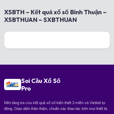
XSBTH – Kết quả xổ số Bình Thuận –
XSBTHUAN – SXBTHUAN
Soi Cầu Xổ Số
Pro
Nền tảng tra cứu kết quả xổ số kiến thiết 3 miền và Vietlott tự
động. Giao diện thân thiện, chuẩn xác thao tác trên mọi thiết bị.