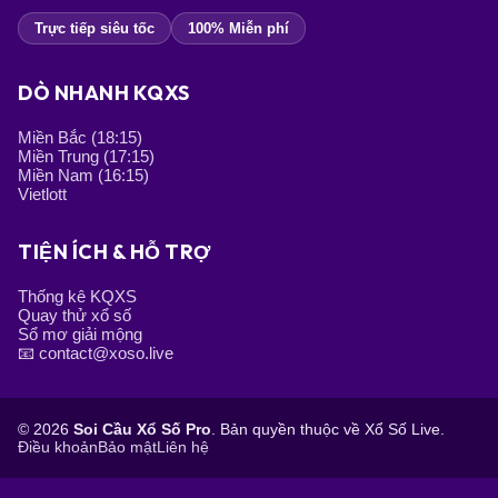
Trực tiếp siêu tốc
100% Miễn phí
DÒ NHANH KQXS
Miền Bắc (18:15)
Miền Trung (17:15)
Miền Nam (16:15)
Vietlott
TIỆN ÍCH & HỖ TRỢ
Thống kê KQXS
Quay thử xổ số
Sổ mơ giải mộng
📧
contact@xoso.live
© 2026
Soi Cầu Xổ Số Pro
. Bản quyền thuộc về Xổ Số Live.
Điều khoản
Bảo mật
Liên hệ