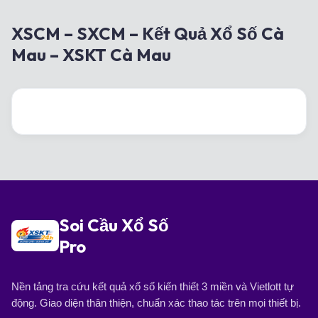
XSCM – SXCM – Kết Quả Xổ Số Cà
Mau – XSKT Cà Mau
Soi Cầu Xổ Số
Pro
Nền tảng tra cứu kết quả xổ số kiến thiết 3 miền và Vietlott tự
động. Giao diện thân thiện, chuẩn xác thao tác trên mọi thiết bị.