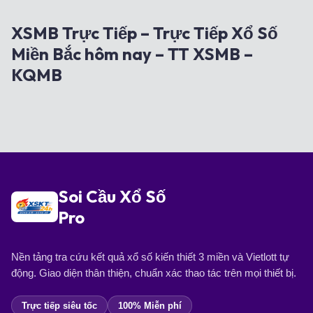
XSMB Trực Tiếp – Trực Tiếp Xổ Số
Miền Bắc hôm nay – TT XSMB –
KQMB
Soi Cầu Xổ Số
Pro
Nền tảng tra cứu kết quả xổ số kiến thiết 3 miền và Vietlott tự
động. Giao diện thân thiện, chuẩn xác thao tác trên mọi thiết bị.
Trực tiếp siêu tốc
100% Miễn phí