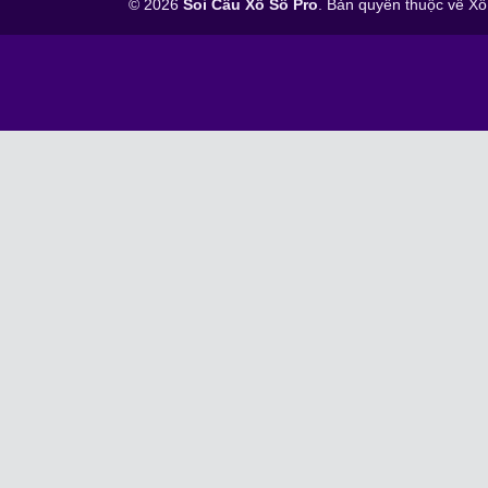
© 2026
Soi Cầu Xổ Số Pro
. Bản quyền thuộc về Xổ