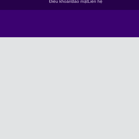
Điều khoản
Bảo mật
Liên hệ