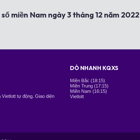
 số miền Nam ngày 3 tháng 12 năm 2022
DÒ NHANH KQXS
Miền Bắc (18:15)
Miền Trung (17:15)
Miền Nam (16:15)
 Vietlott tự động. Giao diện
Vietlott