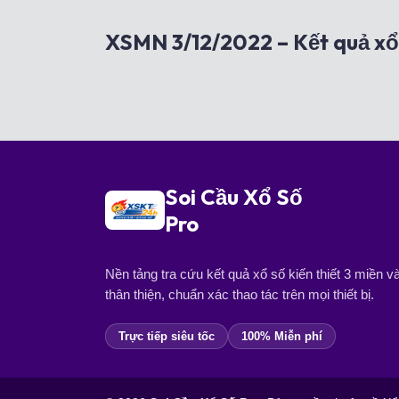
XSMN 3/12/2022 – Kết quả xổ
Soi Cầu Xổ Số
Pro
Nền tảng tra cứu kết quả xổ số kiến thiết 3 miền và
thân thiện, chuẩn xác thao tác trên mọi thiết bị.
Trực tiếp siêu tốc
100% Miễn phí