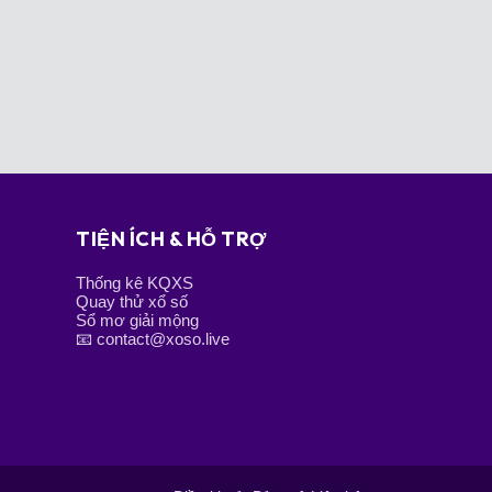
TIỆN ÍCH & HỖ TRỢ
Thống kê KQXS
Quay thử xổ số
Sổ mơ giải mộng
📧
contact@xoso.live