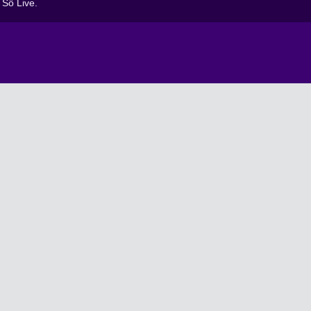
 Số Live.