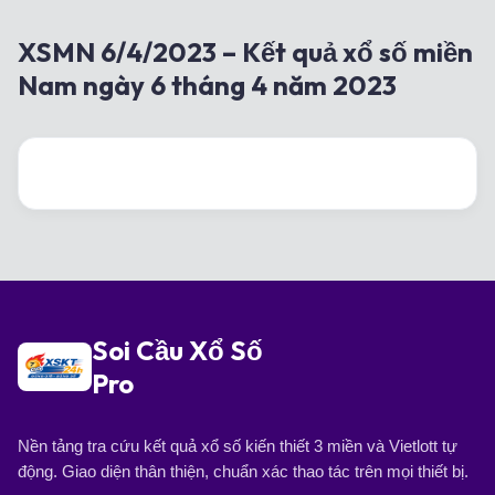
XSMN 6/4/2023 – Kết quả xổ số miền
Nam ngày 6 tháng 4 năm 2023
Soi Cầu Xổ Số
Pro
Nền tảng tra cứu kết quả xổ số kiến thiết 3 miền và Vietlott tự
động. Giao diện thân thiện, chuẩn xác thao tác trên mọi thiết bị.