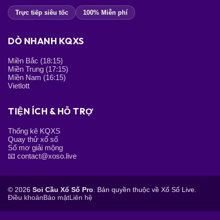
Trực tiếp siêu tốc
100% Miễn phí
DÒ NHANH KQXS
Miền Bắc (18:15)
Miền Trung (17:15)
Miền Nam (16:15)
Vietlott
TIỆN ÍCH & HỖ TRỢ
Thống kê KQXS
Quay thử xổ số
Sổ mơ giải mộng
📧
contact@xoso.live
© 2026
Soi Cầu Xổ Số Pro
. Bản quyền thuộc về Xổ Số Live.
Điều khoản
Bảo mật
Liên hệ