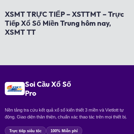
XSMT TRỰC TIẾP – XSTTMT – Trực
Tiếp Xổ Số Miền Trung hôm nay,
XSMT TT
Soi Cầu Xổ Số
Pro
Nền tảng tra cứu kết quả xổ số kiến thiết 3 miền và Vietlott tự
động. Giao diện thân thiện, chuẩn xác thao tác trên mọi thiết bị.
Trực tiếp siêu tốc
100% Miễn phí