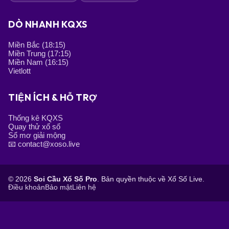
DÒ NHANH KQXS
Miền Bắc (18:15)
Miền Trung (17:15)
Miền Nam (16:15)
Vietlott
TIỆN ÍCH & HỖ TRỢ
Thống kê KQXS
Quay thử xổ số
Sổ mơ giải mộng
📧
contact@xoso.live
© 2026
Soi Cầu Xổ Số Pro
. Bản quyền thuộc về Xổ Số Live.
Điều khoản
Bảo mật
Liên hệ