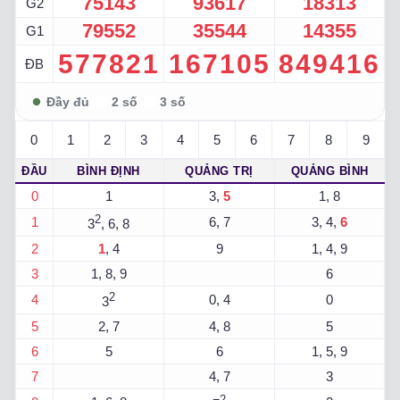
75143
93617
18313
G2
79552
35544
14355
G1
577821
167105
849416
ĐB
0
1
2
3
4
5
6
7
8
9
ĐẦU
BÌNH ĐỊNH
QUẢNG TRỊ
QUẢNG BÌNH
0
1
3,
5
1, 8
2
1
6, 7
3, 4,
6
3
, 6, 8
2
1
, 4
9
1, 4, 9
3
1, 8, 9
6
2
4
0, 4
0
3
5
2, 7
4, 8
5
6
5
6
1, 5, 9
7
4, 7
3