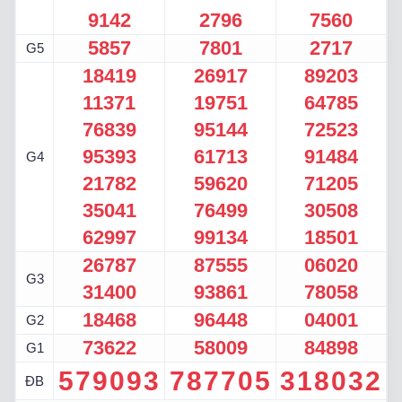
9142
2796
7560
5857
7801
2717
G5
18419
26917
89203
11371
19751
64785
76839
95144
72523
95393
61713
91484
G4
21782
59620
71205
35041
76499
30508
62997
99134
18501
26787
87555
06020
G3
31400
93861
78058
18468
96448
04001
G2
73622
58009
84898
G1
579093
787705
318032
ĐB