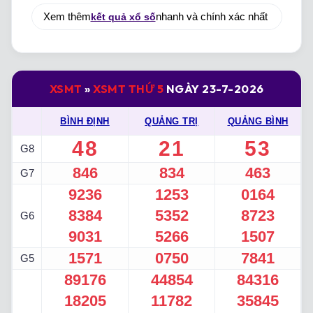
Xem thêm
kết quả xổ số
nhanh và chính xác nhất
XSMT
»
XSMT THỨ 5
NGÀY 23-7-2026
BÌNH ĐỊNH
QUẢNG TRỊ
QUẢNG BÌNH
48
21
53
G8
846
834
463
G7
9236
1253
0164
8384
5352
8723
G6
9031
5266
1507
1571
0750
7841
G5
89176
44854
84316
18205
11782
35845