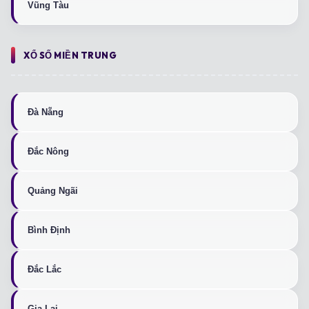
Vũng Tàu
XỔ SỐ MIỀN TRUNG
Đà Nẵng
Đắc Nông
Quảng Ngãi
Bình Định
Đắc Lắc
Gia Lai