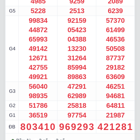
4985
9259
2089
5228
2513
6239
G5
99834
92159
57370
44872
05423
61499
65993
04388
46536
49142
13230
50508
G4
12671
31264
87737
42755
85994
29182
49921
89863
63609
56040
47291
46251
G3
98935
62989
94681
51786
25818
64811
G2
36519
97754
21987
G1
803410
969293
421281
ĐB