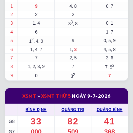
1
9
4, 8
6, 7
2
2
2
3
3
1, 4
0, 1
3
, 8
4
6
1, 7
2
5
9
0, 5, 9
1
, 4, 9
6
1, 4, 7
1,
3
4, 5, 8
7
7
2, 5
3, 6
2
8
1, 2, 3, 9
7
7, 9
2
9
0
7
3
XSMT
»
XSMT THỨ 5
NGÀY 9-7-2026
BÌNH ĐỊNH
QUẢNG TRỊ
QUẢNG BÌNH
33
82
41
G8
000
509
368
G7