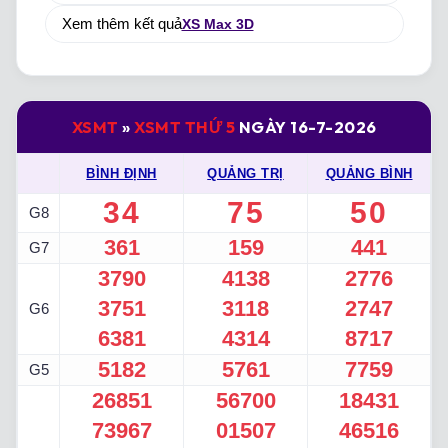
Xem thêm kết quả
XS Max 3D
XSMT
»
XSMT THỨ 5
NGÀY 16-7-2026
BÌNH ĐỊNH
QUẢNG TRỊ
QUẢNG BÌNH
34
75
50
G8
361
159
441
G7
3790
4138
2776
3751
3118
2747
G6
6381
4314
8717
5182
5761
7759
G5
26851
56700
18431
73967
01507
46516