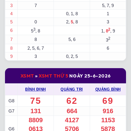
3
7
5, 7, 9
4
0, 1, 8
1
5
0
2,
5
, 8
3
3
2
6
5
, 8
1,
8
, 9
2
7
8
5, 6
3
8
2, 5, 6, 7
6
9
3
0, 2, 5
XSMT
»
XSMT THỨ 5
NGÀY 25-6-2026
BÌNH ĐỊNH
QUẢNG TRỊ
QUẢNG BÌNH
75
62
69
G8
131
664
916
G7
8809
4127
1153
0613
5706
5878
G6