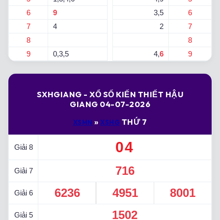
6
9
3,5
6
7
4
2
7
8
8
9
0,3,5
4,
6
9
SXHGIANG - XỔ SỐ KIẾN THIẾT HẬU
GIANG 04-07-2026
»
THỨ 7
XSMN
XSHG
04
Giải 8
716
Giải 7
6236
4951
8001
Giải 6
1502
Giải 5