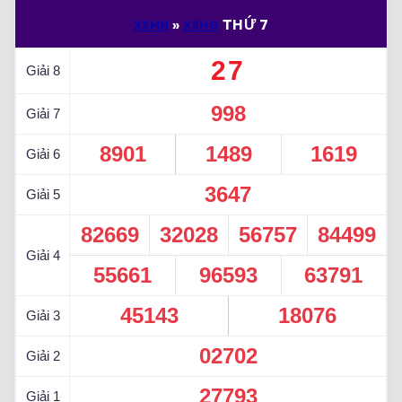
»
THỨ 7
XSMN
XSHG
27
Giải 8
998
Giải 7
8901
1489
1619
Giải 6
3647
Giải 5
82669
32028
56757
84499
Giải 4
55661
96593
63791
45143
18076
Giải 3
02702
Giải 2
27793
Giải 1