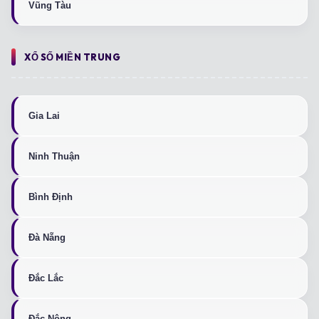
Vũng Tàu
XỔ SỐ MIỀN TRUNG
Gia Lai
Ninh Thuận
Bình Định
Đà Nẵng
Đắc Lắc
Đắc Nông