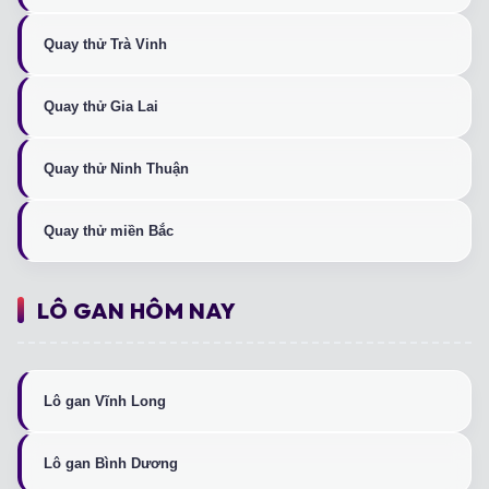
Quay thử Trà Vinh
Quay thử Gia Lai
Quay thử Ninh Thuận
Quay thử miền Bắc
LÔ GAN HÔM NAY
Lô gan Vĩnh Long
Lô gan Bình Dương