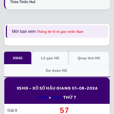
Thừa Thiên Huế
Mời bạn xem
Thống kê lô tô gan miền Nam
XSHG
Lô gan HG
Quay thử HG
Dự đoán HG
XSHG - XỔ SỐ HẬU GIANG 01-08-2026
»
THỨ 7
XSMN
XSHG
57
Giải 8