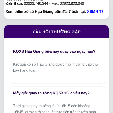
Điện thoại: 02923.740.344 - Fax: 02923.820.049
Xem thêm xổ số Hậu Giang bốn đài 7 tuần tại:
XSMN T7
CÂU HỎI THƯỜNG GẶP
KQXS Hậu Giang bữa nay quay vào ngày nào?
Kết quả xố số Hậu Giang được mở thưởng vào thứ
bảy hàng tuần.
Mấy giờ quay thưởng KQSXHG chiều nay?
Thời gian quay thưởng là từ 16h15 đến khoảng
16h45, được tường thuật trực tiếp trên truyền hình