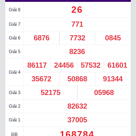
26
Giải 8
771
Giải 7
6876
7732
0845
Giải 6
8236
Giải 5
86117
24456
57532
61601
Giải 4
35672
50868
91344
52175
05968
Giải 3
82632
Giải 2
37005
Giải 1
168784
ĐB