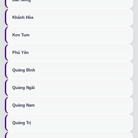
Khánh Hòa
Kon Tum
Phú Yên
Quảng Bình
Quảng Ngãi
Quảng Nam
Quảng Trị