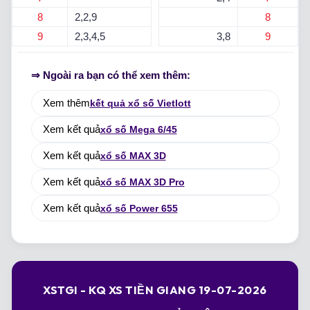
8
2,2,9
8
9
2,3,4,5
3,8
9
⇒ Ngoài ra bạn có thể xem thêm:
Xem thêm
kết quả xổ số Vietlott
Xem kết quả
xổ số Mega 6/45
Xem kết quả
xổ số MAX 3D
Xem kết quả
xổ số MAX 3D Pro
Xem kết quả
xổ số Power 655
XSTGI - KQ XS TIỀN GIANG 19-07-2026