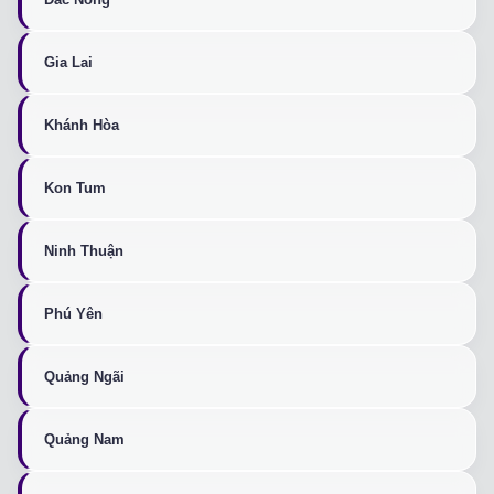
Gia Lai
Khánh Hòa
Kon Tum
Ninh Thuận
Phú Yên
Quảng Ngãi
Quảng Nam