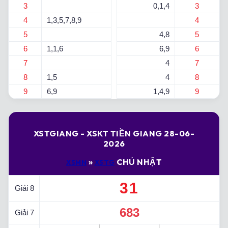
3
0,1,4
3
4
1,3,5,7,8,9
4
5
4,8
5
6
1,1,6
6,9
6
7
4
7
8
1,5
4
8
9
6,9
1,4,9
9
XSTGIANG - XSKT TIỀN GIANG 28-06-
2026
»
CHỦ NHẬT
XSMN
XSTG
31
Giải 8
683
Giải 7