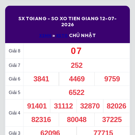
SX TGIANG - SO XO TIEN GIANG 12-07-
2026
»
CHỦ NHẬT
XSMN
XSTG
07
Giải 8
252
Giải 7
3841
4469
9759
Giải 6
6522
Giải 5
91401
31112
32870
82026
Giải 4
82316
80048
37225
62096
77715
Giải 3