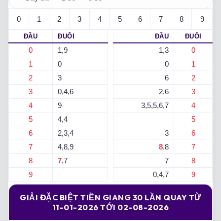
0
1
2
3
4
5
6
7
8
9
ĐẦU
ĐUÔI
ĐẦU
ĐUÔI
0
1,9
1,3
0
1
0
0
1
2
3
6
2
3
0,4,6
2,6
3
4
9
3,5,5,6,7
4
5
4,4
5
6
2,3,4
3
6
7
4,8,9
8
,8
7
8
7
,7
7
8
9
0,4,7
9
GIẢI ĐẶC BIỆT TIỀN GIANG 30 LẦN QUAY TỪ
11-01-2026 TỚI 02-08-2026