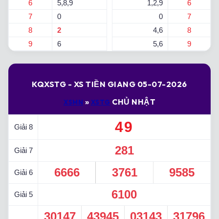
6
5,8,9
1,2,9
6
7
0
0
7
8
2
4,6
8
9
6
5,6
9
KQXSTG - XS TIỀN GIANG 05-07-2026
»
CHỦ NHẬT
XSMN
XSTG
49
Giải 8
281
Giải 7
6666
3761
9585
Giải 6
6100
Giải 5
30147
43945
03143
31796