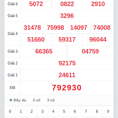
5072
0822
2910
Giải 6
3296
Giải 5
31478
75998
14097
74008
Giải 4
51660
59317
96044
66365
04759
Giải 3
92175
Giải 2
24611
Giải 1
792930
ĐB
0
1
2
3
4
5
6
7
8
9