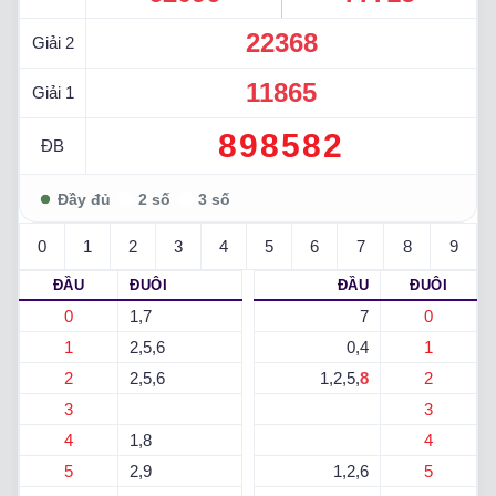
22368
Giải 2
11865
Giải 1
898582
ĐB
0
1
2
3
4
5
6
7
8
9
ĐẦU
ĐUÔI
ĐẦU
ĐUÔI
0
1,7
7
0
1
2,5,6
0,4
1
2
2,5,6
1,2,5,
8
2
3
3
4
1,8
4
5
2,9
1,2,6
5