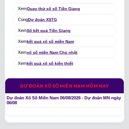
Xem
Quay thử xổ số Tiền Giang
Cùng
Dự đoán XSTG
Xem
Sổ kết quả Tiền Giang
Xem
kết quả xổ số miền Nam
Xem
xổ số miền Nam Chủ nhật
Xem
kết quả xổ số kiến thiết
DỰ ĐOÁN XỔ SỐ MIỀN NAM HÔM NAY
Dự đoán Xổ Số Miền Nam 06/08/2026 - Dự đoán MN ngày
06/08