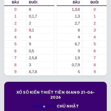
ĐẦU
ĐUÔI
ĐẦU
ĐUÔI
0
8
1,
3
,6
0
1
0,1,7
1,3
1
2
2
2,7
2
3
0
,1
8
3
4
4
4
4
5
9
6,7
5
6
0,5
9
6
7
2,5,8
1,9
7
8
3
0,7,9
8
9
6,7,8
5
9
XỔ SỐ KIẾN THIẾT TIỀN GIANG 21-06-
2026
»
CHỦ NHẬT
XSMN
XSTG