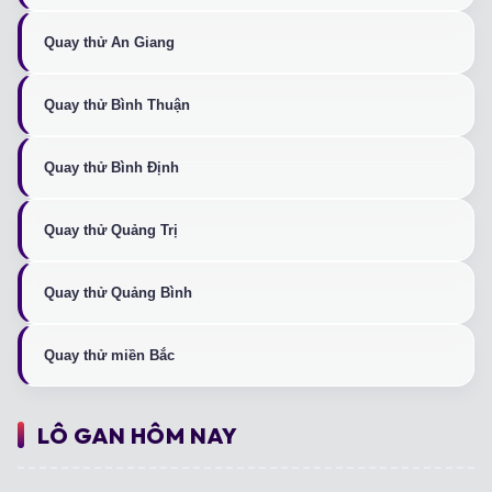
Quay thử An Giang
Quay thử Bình Thuận
Quay thử Bình Định
Quay thử Quảng Trị
Quay thử Quảng Bình
Quay thử miền Bắc
LÔ GAN HÔM NAY