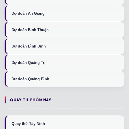
Dự đoán An Giang
Dự đoán Bình Thuận
Dự đoán Bình Định
Dự đoán Quảng Trị
Dự đoán Quảng Bình
QUAY THỬ HÔM NAY
Quay thử Tây Ninh