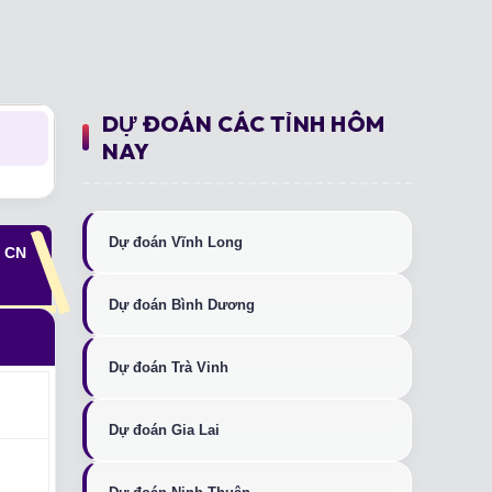
DỰ ĐOÁN CÁC TỈNH HÔM
NAY
Dự đoán Vĩnh Long
CN
Dự đoán Bình Dương
Dự đoán Trà Vinh
Dự đoán Gia Lai