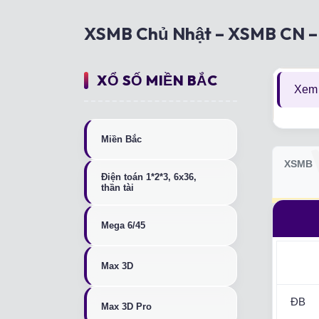
XSMB Chủ Nhật – XSMB CN – X
XỔ SỐ MIỀN BẮC
Xem
Miền Bắc
XSMB
Điện toán 1*2*3, 6x36,
thần tài
Mega 6/45
Max 3D
ĐB
Max 3D Pro