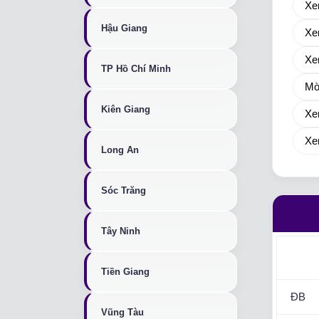
Xe
Hậu Giang
Xe
Xe
TP Hồ Chí Minh
Mờ
Kiên Giang
Xe
Xe
Long An
Sóc Trăng
Tây Ninh
Tiền Giang
ĐB
Vũng Tàu