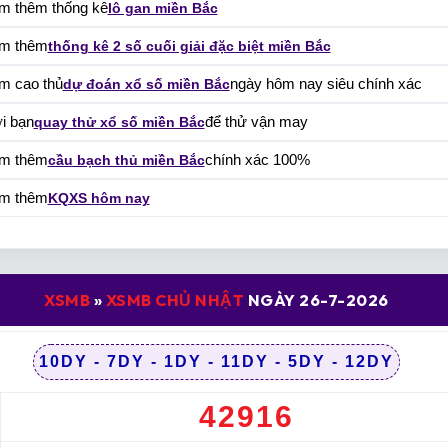
m thêm thống kê
lô gan miền Bắc
m thêm
thống kê 2 số cuối giải đặc biệt miền Bắc
m cao thủ
dự đoán xổ số miền Bắc
ngày hôm nay siêu chính xác
i bạn
quay thử xổ số miền Bắc
để thử vận may
m thêm
cầu bạch thủ miền Bắc
chính xác 100%
m thêm
KQXS hôm nay
XSMB
»
XSMB CHỦ NHẬT
NGÀY 26-7-2026
10DY - 7DY - 1DY - 11DY - 5DY - 12DY
42916