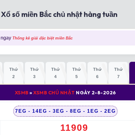
ổ số miền Bắc chủ nhật hàng tuần
 ngay
Thống kê giải đặc biệt miền Bắc
Thứ
Thứ
Thứ
Thứ
Thứ
Thứ
2
3
4
5
6
7
XSMB
»
XSMB CHỦ NHẬT
NGÀY 2-8-2026
7EG - 14EG - 3EG - 8EG - 1EG - 2EG
11909