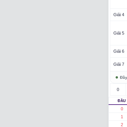
Giải 4
Giải 5
Giải 6
Giải 7
0
ĐẦU
0
1
2