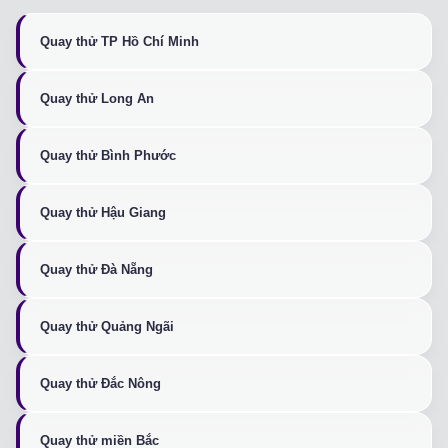
Quay thử TP Hồ Chí Minh
Quay thử Long An
Quay thử Bình Phước
Quay thử Hậu Giang
Quay thử Đà Nẵng
Quay thử Quảng Ngãi
Quay thử Đắc Nông
Quay thử miền Bắc