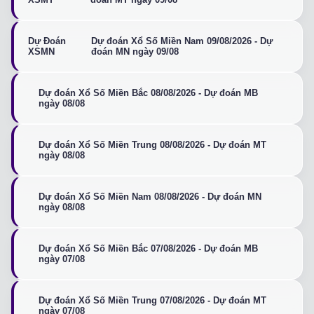
Dự Đoán
Dự đoán Xổ Số Miền Nam 09/08/2026 - Dự
XSMN
đoán MN ngày 09/08
Dự đoán Xổ Số Miền Bắc 08/08/2026 - Dự đoán MB
ngày 08/08
Dự đoán Xổ Số Miền Trung 08/08/2026 - Dự đoán MT
ngày 08/08
Dự đoán Xổ Số Miền Nam 08/08/2026 - Dự đoán MN
ngày 08/08
Dự đoán Xổ Số Miền Bắc 07/08/2026 - Dự đoán MB
ngày 07/08
Dự đoán Xổ Số Miền Trung 07/08/2026 - Dự đoán MT
ngày 07/08