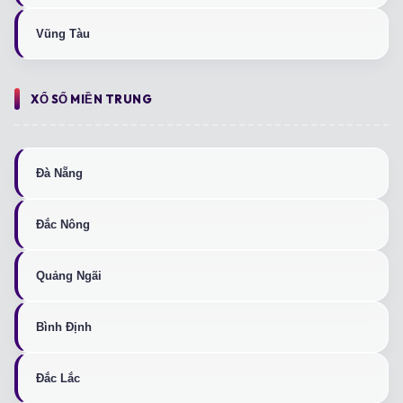
Vũng Tàu
XỔ SỐ MIỀN TRUNG
Đà Nẵng
Đắc Nông
Quảng Ngãi
Bình Định
Đắc Lắc