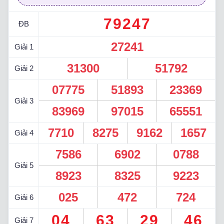
79247
ĐB
27241
Giải 1
31300
51792
Giải 2
07775
51893
23369
Giải 3
83969
97015
65551
7710
8275
9162
1657
Giải 4
7586
6902
0788
Giải 5
8923
8325
9223
025
472
724
Giải 6
04
63
29
46
Giải 7