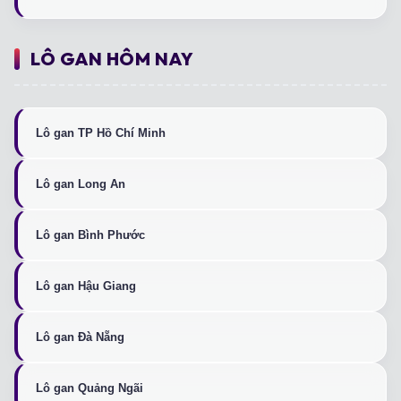
LÔ GAN HÔM NAY
Lô gan TP Hồ Chí Minh
Lô gan Long An
Lô gan Bình Phước
Lô gan Hậu Giang
Lô gan Đà Nẵng
Lô gan Quảng Ngãi