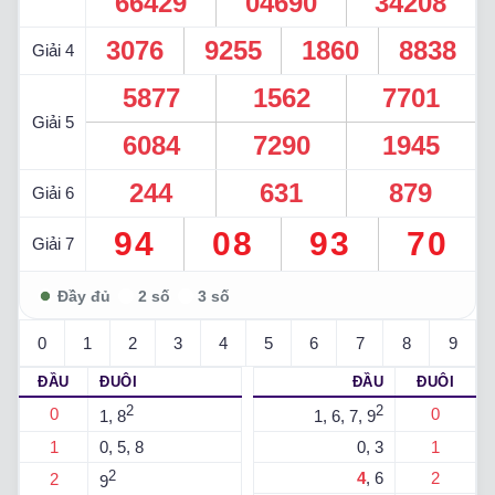
66429
04690
34208
3076
9255
1860
8838
Giải 4
5877
1562
7701
Giải 5
6084
7290
1945
244
631
879
Giải 6
94
08
93
70
Giải 7
0
1
2
3
4
5
6
7
8
9
ĐẦU
ĐUÔI
ĐẦU
ĐUÔI
2
2
0
0
1, 8
1, 6, 7, 9
1
0, 5, 8
0, 3
1
2
4
, 6
2
2
9