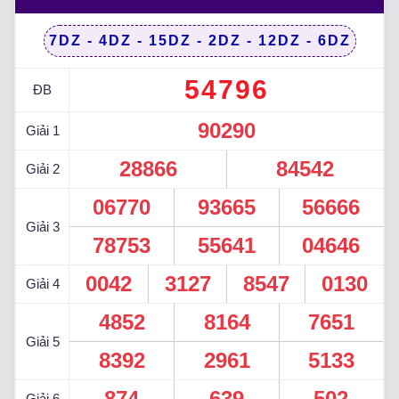
7DZ - 4DZ - 15DZ - 2DZ - 12DZ - 6DZ
54796
ĐB
90290
Giải 1
28866
84542
Giải 2
06770
93665
56666
Giải 3
78753
55641
04646
0042
3127
8547
0130
Giải 4
4852
8164
7651
Giải 5
8392
2961
5133
874
639
502
Giải 6