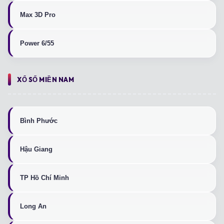
Max 3D Pro
Power 6/55
XỔ SỐ MIỀN NAM
Bình Phước
Hậu Giang
TP Hồ Chí Minh
Long An