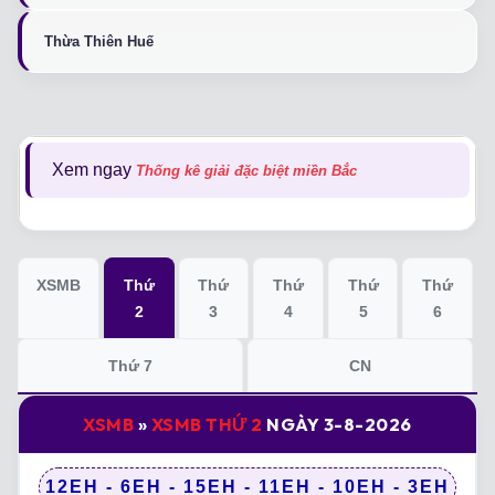
Thừa Thiên Huế
Xem ngay
Thống kê giải đặc biệt miền Bắc
XSMB
Thứ
Thứ
Thứ
Thứ
Thứ
2
3
4
5
6
Thứ 7
CN
XSMB
»
XSMB THỨ 2
NGÀY 3-8-2026
12EH - 6EH - 15EH - 11EH - 10EH - 3EH