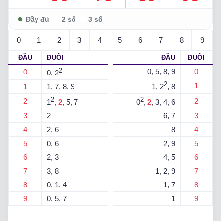
0
1
2
3
4
5
6
7
8
9
ĐẦU
ĐUÔI
ĐẦU
ĐUÔI
2
0, 5, 8, 9
0
0
0, 2
2
1
1
1, 7, 8, 9
1, 2
, 8
2
2
2
2
1
,
2
, 5, 7
0
,
2
, 3, 4, 6
3
2
6, 7
3
4
2, 6
8
4
5
0, 6
2, 9
5
6
2, 3
4, 5
6
7
3, 8
1, 2, 9
7
8
0, 1, 4
1, 7
8
9
0, 5, 7
1
9