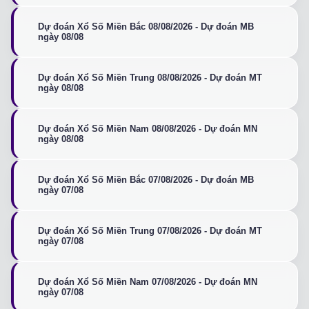
Dự đoán Xổ Số Miền Bắc 08/08/2026 - Dự đoán MB
ngày 08/08
Dự đoán Xổ Số Miền Trung 08/08/2026 - Dự đoán MT
ngày 08/08
Dự đoán Xổ Số Miền Nam 08/08/2026 - Dự đoán MN
ngày 08/08
Dự đoán Xổ Số Miền Bắc 07/08/2026 - Dự đoán MB
ngày 07/08
Dự đoán Xổ Số Miền Trung 07/08/2026 - Dự đoán MT
ngày 07/08
Dự đoán Xổ Số Miền Nam 07/08/2026 - Dự đoán MN
ngày 07/08