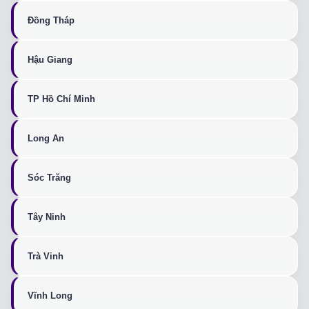
Đồng Tháp
Hậu Giang
TP Hồ Chí Minh
Long An
Sóc Trăng
Tây Ninh
Trà Vinh
Vĩnh Long