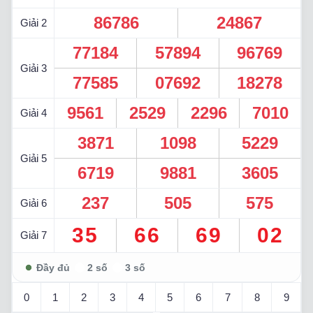
86786
24867
Giải 2
77184
57894
96769
Giải 3
77585
07692
18278
9561
2529
2296
7010
Giải 4
3871
1098
5229
Giải 5
6719
9881
3605
237
505
575
Giải 6
35
66
69
02
Giải 7
0
1
2
3
4
5
6
7
8
9