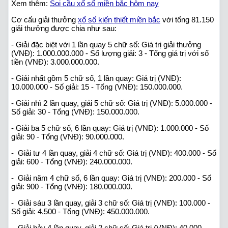
Xem thêm:
Soi cầu xổ số miền bắc hôm nay
Cơ cấu giải thưởng
xổ số kiến thiết miền bắc
với tổng 81.150
giải thưởng được chia như sau:
- Giải đặc biệt với 1 lần quay 5 chữ số: Giá trị giải thưởng
(VNĐ): 1.000.000.000 - Số lượng giải: 3 - Tổng giá trị với số
tiền (VNĐ): 3.000.000.000.
- Giải nhất gồm 5 chữ số, 1 lần quay: Giá trị (VNĐ):
10.000.000 - Số giải: 15 - Tổng (VNĐ): 150.000.000.
- Giải nhì 2 lần quay, giải 5 chữ số: Giá trị (VNĐ): 5.000.000 -
Số giải: 30 - Tổng (VNĐ): 150.000.000.
- Giải ba 5 chữ số, 6 lần quay: Giá trị (VNĐ): 1.000.000 - Số
giải: 90 - Tổng (VNĐ): 90.000.000.
- Giải tư 4 lần quay, giải 4 chữ số: Giá trị (VNĐ): 400.000 - Số
giải: 600 - Tổng (VNĐ): 240.000.000.
- Giải năm 4 chữ số, 6 lần quay: Giá trị (VNĐ): 200.000 - Số
giải: 900 - Tổng (VNĐ): 180.000.000.
- Giải sáu 3 lần quay, giải 3 chữ số: Giá trị (VNĐ): 100.000 -
Số giải: 4.500 - Tổng (VNĐ): 450.000.000.
- Giải bảy 4 lần quay, giải 2 chữ số: Giá trị (VNĐ): 40.000 -