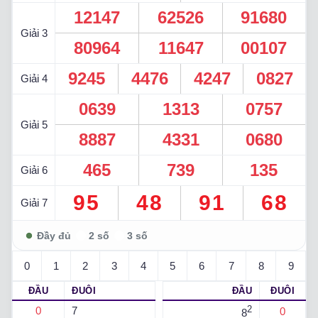
12147
62526
91680
Giải 3
80964
11647
00107
9245
4476
4247
0827
Giải 4
0639
1313
0757
Giải 5
8887
4331
0680
465
739
135
Giải 6
95
48
91
68
Giải 7
0
1
2
3
4
5
6
7
8
9
ĐẦU
ĐUÔI
ĐẦU
ĐUÔI
0
7
2
0
8