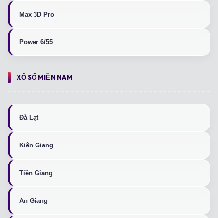
Max 3D Pro
Power 6/55
XỔ SỐ MIỀN NAM
Đà Lạt
Kiên Giang
Tiền Giang
An Giang