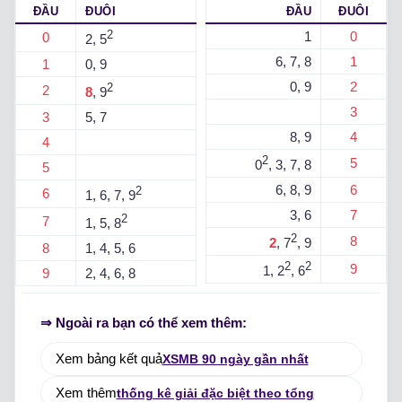
ĐẦU
ĐUÔI
ĐẦU
ĐUÔI
2
1
0
0
2, 5
6, 7, 8
1
1
0, 9
0, 9
2
2
2
8
, 9
3
3
5, 7
8, 9
4
4
2
5
0
, 3, 7, 8
5
6, 8, 9
6
2
6
1, 6, 7, 9
3, 6
7
2
7
1, 5, 8
2
8
2
, 7
, 9
8
1, 4, 5, 6
2
2
9
1, 2
, 6
9
2, 4, 6, 8
⇒ Ngoài ra bạn có thể xem thêm:
Xem bảng kết quả
XSMB 90 ngày gần nhất
Xem thêm
thống kê giải đặc biệt theo tổng