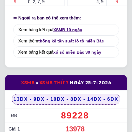
9
0, 2, 7, 9
4, 9
9
⇒ Ngoài ra bạn có thể xem thêm:
Xem bảng kết quả
XSMB 10 ngày
Xem thêm
thống kê tần suất lô tô miền Bắc
Xem bảng kết quả
xổ số miền Bắc 30 ngày
XSMB
»
XSMB THỨ 7
NGÀY 25-7-2026
13DX - 9DX - 10DX - 8DX - 14DX - 6DX
89228
ĐB
13978
Giải 1