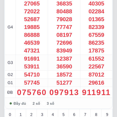
27065
36835
40305
72022
80488
02284
52687
79028
01365
19885
77747
82339
G4
86888
08197
67559
46539
72696
86235
47321
83949
17875
91691
12387
61552
G3
53911
36590
22567
54710
18572
87012
G2
57745
51277
29616
G1
075760
097913
911911
ĐB
0
1
2
3
4
5
6
7
8
9