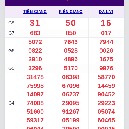
TIỀN GIANG
KIÊN GIANG
ĐÀ LẠT
31
50
16
G8
683
850
017
G7
5072
7643
7944
0822
0528
0026
G6
2910
4896
1675
3296
5170
9976
G5
31478
06398
58770
75998
67096
14459
14097
06237
90452
74008
29095
29223
G4
51660
91267
05074
59317
05199
60465
96044
70590
00945