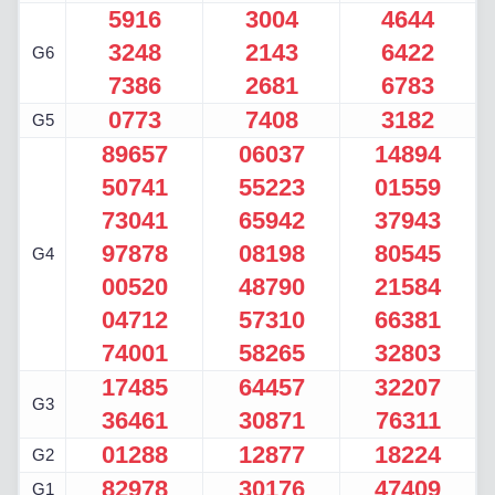
5916
3004
4644
3248
2143
6422
G6
7386
2681
6783
0773
7408
3182
G5
89657
06037
14894
50741
55223
01559
73041
65942
37943
97878
08198
80545
G4
00520
48790
21584
04712
57310
66381
74001
58265
32803
17485
64457
32207
G3
36461
30871
76311
01288
12877
18224
G2
82978
30176
47409
G1