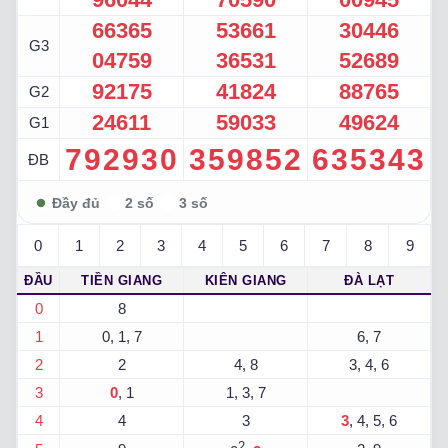
66365
53661
30446
G3
04759
36531
52689
92175
41824
88765
G2
24611
59033
49624
G1
792930
359852
635343
ĐB
0
1
2
3
4
5
6
7
8
9
ĐẦU
TIỀN GIANG
KIÊN GIANG
ĐÀ LẠT
0
8
1
0, 1, 7
6, 7
2
2
4, 8
3, 4, 6
3
0
, 1
1, 3, 7
4
4
3
3
, 4, 5, 6
2