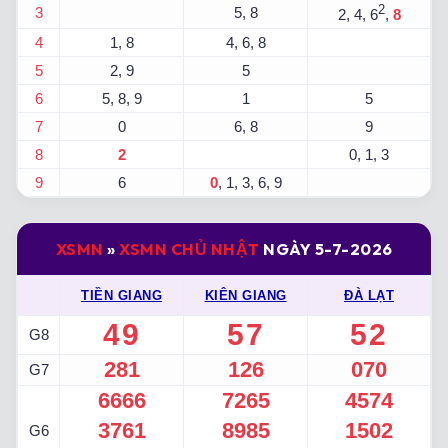
2
3
5, 8
2, 4, 6
,
8
4
1, 8
4, 6, 8
5
2, 9
5
6
5, 8, 9
1
5
7
0
6, 8
9
8
2
0, 1, 3
9
6
0
, 1, 3, 6, 9
XSMN
»
XSMN CHỦ NHẬT
NGÀY 5-7-2026
TIỀN GIANG
KIÊN GIANG
ĐÀ LẠT
49
57
52
G8
281
126
070
G7
6666
7265
4574
3761
8985
1502
G6