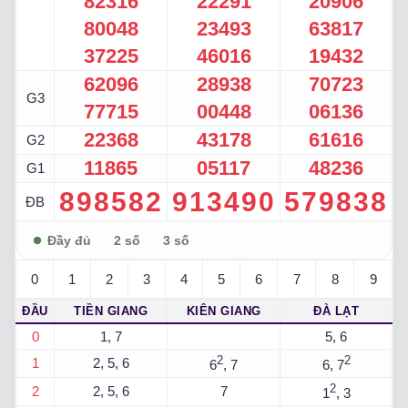
82316
22291
20906
80048
23493
63817
37225
46016
19432
62096
28938
70723
G3
77715
00448
06136
22368
43178
61616
G2
11865
05117
48236
G1
898582
913490
579838
ĐB
0
1
2
3
4
5
6
7
8
9
ĐẦU
TIỀN GIANG
KIÊN GIANG
ĐÀ LẠT
0
1, 7
5, 6
2
2
1
2, 5, 6
6
, 7
6, 7
2
2
2, 5, 6
7
1
, 3