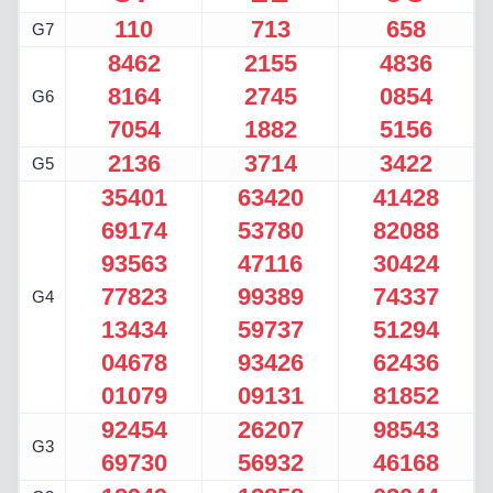
110
713
658
G7
8462
2155
4836
8164
2745
0854
G6
7054
1882
5156
2136
3714
3422
G5
35401
63420
41428
69174
53780
82088
93563
47116
30424
77823
99389
74337
G4
13434
59737
51294
04678
93426
62436
01079
09131
81852
92454
26207
98543
G3
69730
56932
46168