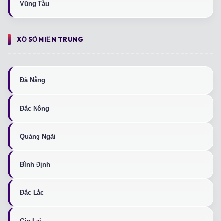
Vũng Tàu
XỔ SỐ MIỀN TRUNG
Đà Nẵng
Đắc Nông
Quảng Ngãi
Bình Định
Đắc Lắc
Gia Lai