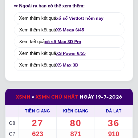
⇒ Ngoài ra bạn có thể xem thêm:
Xem thêm kết quả
xổ số Vietlott hôm nay
Xem thêm kết quả
XS Mega 6/45
Xem kết quả
xổ số Max 3D Pro
Xem thêm kết quả
XS Power 6/55
Xem thêm kết quả
XS Max 3D
XSMN
»
XSMN CHỦ NHẬT
NGÀY 19-7-2026
TIỀN GIANG
KIÊN GIANG
ĐÀ LẠT
27
80
36
G8
623
871
910
G7