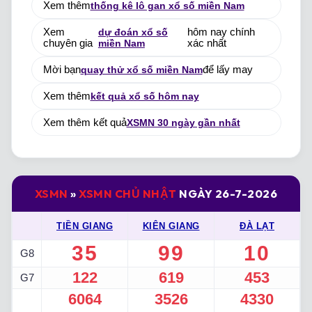
Xem thêm
thống kê lô gan xổ số miền Nam
Xem
dự đoán xổ số
hôm nay chính
chuyên gia
miền Nam
xác nhất
Mời bạn
quay thử xổ số miền Nam
để lấy may
Xem thêm
kết quả xổ số hôm nay
Xem thêm kết quả
XSMN 30 ngày gần nhất
XSMN
»
XSMN CHỦ NHẬT
NGÀY 26-7-2026
TIỀN GIANG
KIÊN GIANG
ĐÀ LẠT
35
99
10
G8
122
619
453
G7
6064
3526
4330