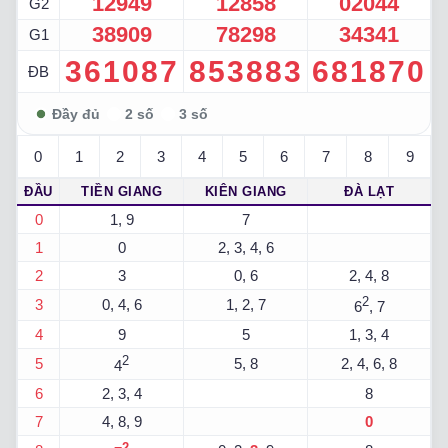
12949
12858
02044
G2
38909
78298
34341
G1
361087
853883
681870
ĐB
0
1
2
3
4
5
6
7
8
9
ĐẦU
TIỀN GIANG
KIÊN GIANG
ĐÀ LẠT
0
1, 9
7
1
0
2, 3, 4, 6
2
3
0, 6
2, 4, 8
2
3
0, 4, 6
1, 2, 7
6
, 7
4
9
5
1, 3, 4
2
5
5, 8
2, 4, 6, 8
4
6
2, 3, 4
8
7
4, 8, 9
0