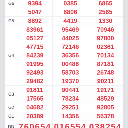
9394
0385
6865
G6
5047
8806
2565
8892
4419
1330
G5
83961
95469
70946
05127
44025
97800
47715
72146
02361
84239
36356
70134
G4
91995
00486
87181
92493
58703
26748
29482
19370
90211
91811
90441
19171
G3
17565
78234
48529
04682
29251
92805
G2
20389
14356
56378
G1
760654
016554
038254
ĐB