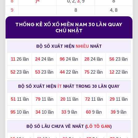
2
8
0, 2,
3
, 9
8
7
9
8
4, 8
THỐNG KÊ XỔ XỐ MIỀN NAM 30 LẦN QUAY
CHỦ NHẬT
BỘ SỐ XUẤT HIỆN
NHIỀU
NHẤT
11
26 lần
24
24 lần
96
24 lần
28
24 lần
56
23 lần
52
23 lần
53
23 lần
44
22 lần
75
22 lần
12
22 lần
BỘ SỐ XUẤT HIỆN
ÍT
NHẤT TRONG 30 LẦN QUAY
51
11 lần
79
11 lần
20
11 lần
72
11 lần
29
11 lần
95
10 lần
34
10 lần
33
9 lần
60
9 lần
39
9 lần
BỘ SỐ LÂU CHƯA VỀ NHẤT (
LÔ TÔ GAN
)