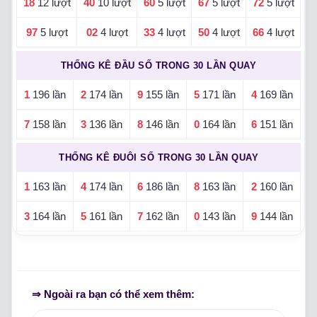
18
12 lượt
40
10 lượt
60
5 lượt
67
5 lượt
72
5 lượt
97
5 lượt
02
4 lượt
33
4 lượt
50
4 lượt
66
4 lượt
THỐNG KÊ ĐẦU SỐ TRONG 30 LẦN QUAY
1
196 lần
2
174 lần
9
155 lần
5
171 lần
4
169 lần
7
158 lần
3
136 lần
8
146 lần
0
164 lần
6
151 lần
THỐNG KÊ ĐUÔI SỐ TRONG 30 LẦN QUAY
1
163 lần
4
174 lần
6
186 lần
8
163 lần
2
160 lần
3
164 lần
5
161 lần
7
162 lần
0
143 lần
9
144 lần
⇒ Ngoài ra bạn có thể xem thêm: