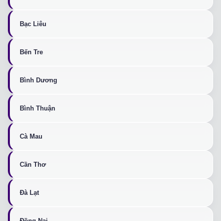
Bạc Liêu
Bến Tre
Bình Dương
Bình Thuận
Cà Mau
Cần Thơ
Đà Lạt
Đồng Nai