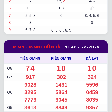
5
9
2, 9
0
,
2
2
6
0, 5
1, 7
5
7
2, 5, 8
0
0, 4, 5, 6
8
3
9
2
9
6, 7, 8
0, 5, 6
, 8, 9
XSMN
»
XSMN CHỦ NHẬT
NGÀY 21-6-2026
TIỀN GIANG
KIÊN GIANG
ĐÀ LẠT
74
10
10
G8
917
302
324
G7
9028
1431
5596
3295
5864
0459
G6
7773
3045
8035
3613
8849
9357
G5