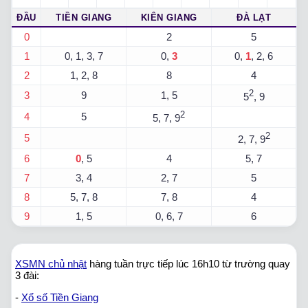
ĐẦU
TIỀN GIANG
KIÊN GIANG
ĐÀ LẠT
0
2
5
1
0, 1, 3, 7
0,
3
0,
1
, 2, 6
2
1, 2, 8
8
4
2
3
9
1, 5
5
, 9
2
4
5
5, 7, 9
2
5
2, 7, 9
6
0
, 5
4
5, 7
7
3, 4
2, 7
5
8
5, 7, 8
7, 8
4
9
1, 5
0, 6, 7
6
XSMN chủ nhật
hàng tuần trực tiếp lúc 16h10 từ trường quay
3 đài:
-
Xổ số Tiền Giang