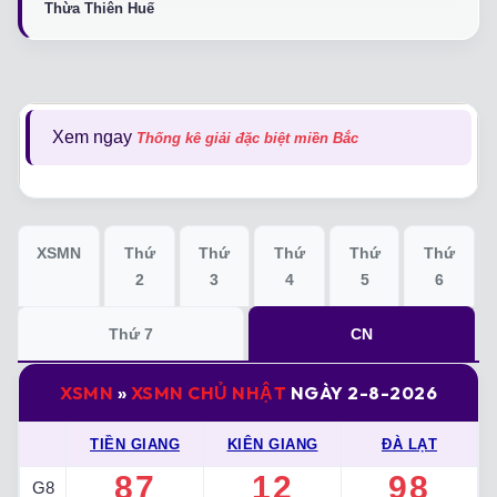
Thừa Thiên Huế
Xem ngay
Thống kê giải đặc biệt miền Bắc
XSMN
Thứ
Thứ
Thứ
Thứ
Thứ
2
3
4
5
6
Thứ 7
CN
XSMN
»
XSMN CHỦ NHẬT
NGÀY 2-8-2026
TIỀN GIANG
KIÊN GIANG
ĐÀ LẠT
87
12
98
G8