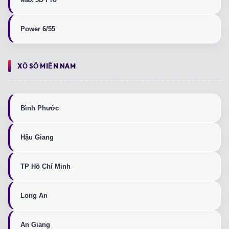
Power 6/55
XỔ SỐ MIỀN NAM
Bình Phước
Hậu Giang
TP Hồ Chí Minh
Long An
An Giang