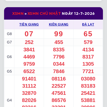
XSMN
»
XSMN CHỦ NHẬT
NGÀY 12-7-2026
TIỀN GIANG
KIÊN GIANG
ĐÀ LẠT
07
99
65
G8
252
455
579
G7
3841
8335
4134
4469
7796
8317
G6
9759
0344
1305
6522
7846
7721
G5
91401
08116
03080
31112
22527
83183
32870
47561
25421
82026
86576
53881
G4