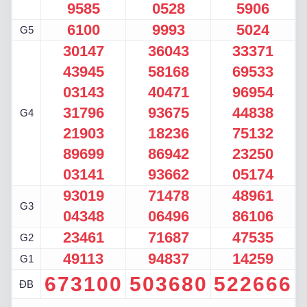
9585
0528
5906
6100
9993
5024
G5
30147
36043
33371
43945
58168
69533
03143
40471
96954
31796
93675
44838
G4
21903
18236
75132
89699
86942
23250
03141
93662
05174
93019
71478
48961
G3
04348
06496
86106
23461
71687
47535
G2
49113
94837
14259
G1
673100
503680
522666
ĐB