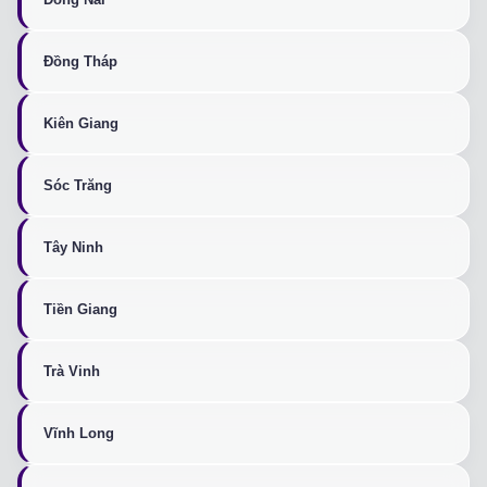
Đồng Tháp
Kiên Giang
Sóc Trăng
Tây Ninh
Tiền Giang
Trà Vinh
Vĩnh Long