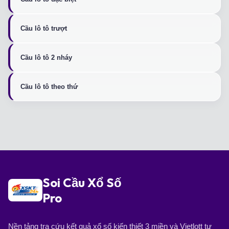
Cầu lô tô trượt
Cầu lô tô 2 nháy
Cầu lô tô theo thứ
Soi Cầu Xổ Số
Pro
Nền tảng tra cứu kết quả xổ số kiến thiết 3 miền và Vietlott tự