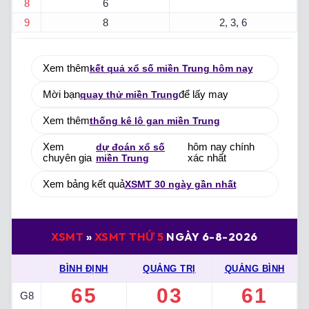
8
6
9
8
2, 3, 6
Xem thêm
kết quả xổ số miền Trung hôm nay
Mời bạn
quay thử miền Trung
để lấy may
Xem thêm
thống kê lô gan miền Trung
Xem
dự đoán xổ số
hôm nay chính
chuyên gia
miền Trung
xác nhất
Xem bảng kết quả
XSMT 30 ngày gần nhất
XSMT
»
XSMT THỨ 5
NGÀY 6-8-2026
BÌNH ĐỊNH
QUẢNG TRỊ
QUẢNG BÌNH
65
03
61
G8