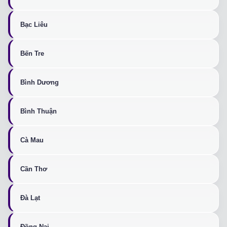
Bạc Liêu
Bến Tre
Bình Dương
Bình Thuận
Cà Mau
Cần Thơ
Đà Lạt
Đồng Nai