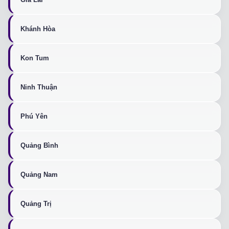
Khánh Hòa
Kon Tum
Ninh Thuận
Phú Yên
Quảng Bình
Quảng Nam
Quảng Trị