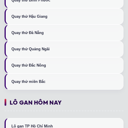
Quay thử Bình Phước
Quay thử Hậu Giang
Quay thử Đà Nẵng
Quay thử Quảng Ngãi
Quay thử Đắc Nông
Quay thử miền Bắc
LÔ GAN HÔM NAY
Lô gan TP Hồ Chí Minh