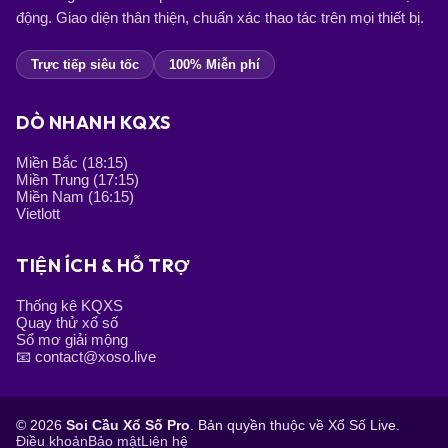
động. Giao diện thân thiện, chuẩn xác thao tác trên mọi thiết bị.
Trực tiếp siêu tốc
100% Miễn phí
DÒ NHANH KQXS
Miền Bắc (18:15)
Miền Trung (17:15)
Miền Nam (16:15)
Vietlott
TIỆN ÍCH & HỖ TRỢ
Thống kê KQXS
Quay thử xổ số
Sổ mơ giải mộng
📧
contact@xoso.live
© 2026
Soi Cầu Xổ Số Pro
. Bản quyền thuộc về Xổ Số Live.
Điều khoản
Bảo mật
Liên hệ