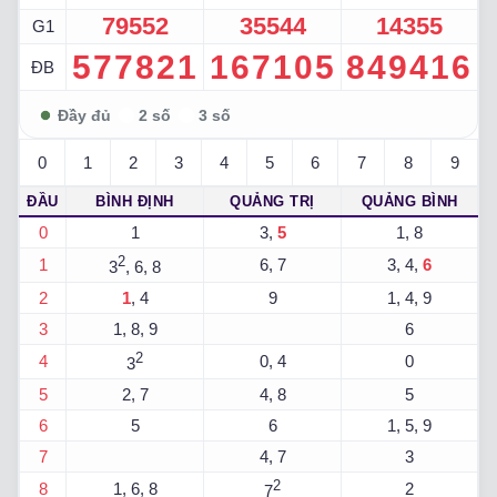
79552
35544
14355
G1
577821
167105
849416
ĐB
0
1
2
3
4
5
6
7
8
9
ĐẦU
BÌNH ĐỊNH
QUẢNG TRỊ
QUẢNG BÌNH
0
1
3,
5
1, 8
2
1
6, 7
3, 4,
6
3
, 6, 8
2
1
, 4
9
1, 4, 9
3
1, 8, 9
6
2
4
0, 4
0
3
5
2, 7
4, 8
5
6
5
6
1, 5, 9
7
4, 7
3
2
8
1, 6, 8
2
7