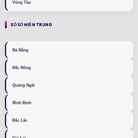
Vũng Tàu
XỔ SỐ MIỀN TRUNG
Đà Nẵng
Đắc Nông
Quảng Ngãi
Bình Định
Đắc Lắc
Gia Lai