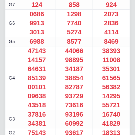
124
858
924
G7
0686
1298
2073
9913
7740
2836
G6
3013
5274
4114
6988
8577
8469
G5
47143
44066
38393
14157
98895
11008
64631
34187
35301
85139
38854
61565
G4
00101
82787
56382
09638
93729
14295
43518
73616
55721
37816
93196
16740
G3
34381
60992
41829
75143
93617
18313
G2