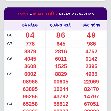
XSMT
»
XSMT THỨ 7
NGÀY 27-6-2026
ĐÀ NẴNG
QUẢNG NGÃI
ĐẮC NÔNG
04
86
49
G8
778
645
986
G7
8879
2816
4752
4045
6011
0142
G6
3608
1525
2395
6002
8829
4965
G5
08966
00605
22069
63895
10644
82470
96256
43792
14797
65258
58812
67051
G4