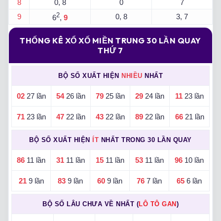
8
0, 8
0
7
2
9
0, 8
3, 7
6
,
9
THỐNG KÊ XỔ XỐ MIỀN TRUNG 30 LẦN QUAY
THỨ 7
BỘ SỐ XUẤT HIỆN
NHIỀU
NHẤT
02
27 lần
54
26 lần
79
25 lần
29
24 lần
11
23 lần
71
23 lần
47
22 lần
43
22 lần
89
22 lần
66
21 lần
BỘ SỐ XUẤT HIỆN
ÍT
NHẤT TRONG 30 LẦN QUAY
86
11 lần
31
11 lần
15
11 lần
53
11 lần
96
10 lần
21
9 lần
83
9 lần
60
9 lần
76
7 lần
65
6 lần
BỘ SỐ LÂU CHƯA VỀ NHẤT (
LÔ TÔ GAN
)