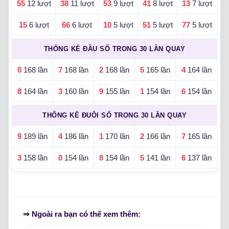
55
12 lượt
38
11 lượt
53
9 lượt
41
8 lượt
13
7 lượt
15
6 lượt
66
6 lượt
10
5 lượt
51
5 lượt
77
5 lượt
THỐNG KÊ ĐẦU SỐ TRONG 30 LẦN QUAY
0
168 lần
7
168 lần
2
168 lần
5
165 lần
4
164 lần
8
164 lần
3
160 lần
9
155 lần
1
154 lần
6
154 lần
THỐNG KÊ ĐUÔI SỐ TRONG 30 LẦN QUAY
9
189 lần
4
186 lần
1
170 lần
2
166 lần
7
165 lần
3
158 lần
0
154 lần
8
154 lần
5
141 lần
6
137 lần
⇒ Ngoài ra bạn có thể xem thêm: