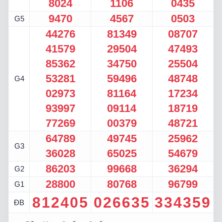
8024
1106
0435
9470
4567
0503
G5
44276
81349
08707
41579
29504
47493
85362
34750
25504
53281
59496
48748
G4
02973
81164
17234
93997
09114
18719
77269
00379
48721
64789
49745
25962
G3
36028
65025
54679
86203
99668
36294
G2
28800
80768
96799
G1
812405
026635
334359
ĐB