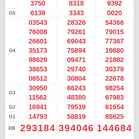
3750
8318
9392
6136
3343
0020
G5
03543
28326
54366
76008
79261
79015
26601
69043
77367
35173
75894
19680
G4
98629
09471
21882
38653
29740
30379
06512
30804
22678
30950
66243
98254
G3
11562
48380
67983
16941
79519
61654
G2
14793
58819
85625
G1
293184
394046
144684
ĐB