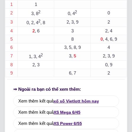
1
1
2
2
2
0
3, 8
0, 4
2
3
2, 3, 9
2
0, 2, 4
, 8
4
2
, 6
3
2, 4
5
8
0
, 4, 6, 9
6
3, 5, 8, 9
4
2
7
3,
5
2, 3, 9
1, 3, 4
8
2, 3
0, 9
9
6, 7
2
⇒ Ngoài ra bạn có thể xem thêm:
Xem thêm kết quả
xổ số Vietlott hôm nay
Xem thêm kết quả
XS Mega 6/45
Xem thêm kết quả
XS Power 6/55