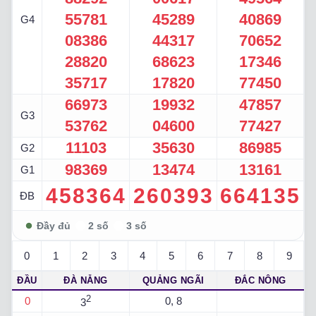
55781
45289
40869
G4
08386
44317
70652
28820
68623
17346
35717
17820
77450
66973
19932
47857
G3
53762
04600
77427
11103
35630
86985
G2
98369
13474
13161
G1
458364
260393
664135
ĐB
0
1
2
3
4
5
6
7
8
9
ĐẦU
ĐÀ NẴNG
QUẢNG NGÃI
ĐẮC NÔNG
2
0
0, 8
3