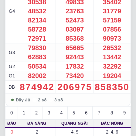
30538
49833
35402
48532
23763
31779
G4
82134
52473
57159
58728
03097
07856
72971
85368
90973
79830
65665
26532
G3
62883
92443
13442
50534
17832
32292
G2
82002
73420
19204
G1
874942
206975
858350
ĐB
0
1
2
3
4
5
6
7
8
9
ĐẦU
ĐÀ NẴNG
QUẢNG NGÃI
ĐẮC NÔNG
0
2
4, 9
2, 4, 6