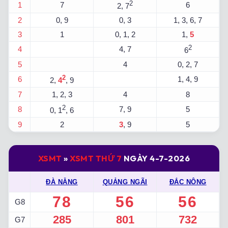
2
1
7
6
2, 7
2
0, 9
0, 3
1, 3, 6, 7
3
1
0, 1, 2
1,
5
2
4
4, 7
6
5
4
0, 2, 7
2
6
1, 4, 9
2,
4
, 9
7
1, 2, 3
4
8
2
8
7, 9
5
0, 1
, 6
9
2
3
, 9
5
XSMT
»
XSMT THỨ 7
NGÀY 4-7-2026
ĐÀ NẴNG
QUẢNG NGÃI
ĐẮC NÔNG
78
56
56
G8
285
801
732
G7