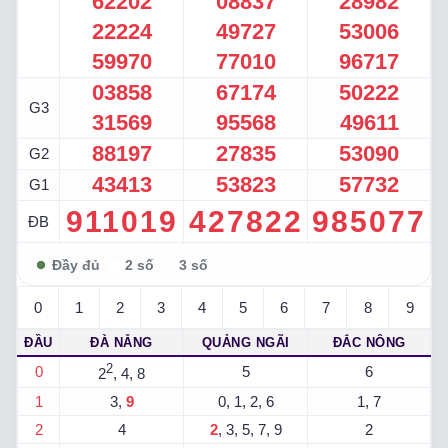
62202
08837
28982
22224
49727
53006
59970
77010
96717
03858
67174
50222
G3
31569
95568
49611
88197
27835
53090
G2
43413
53823
57732
G1
911019
427822
985077
ĐB
0
1
2
3
4
5
6
7
8
9
ĐẦU
ĐÀ NẴNG
QUẢNG NGÃI
ĐẮC NÔNG
2
0
5
6
2
, 4, 8
1
3,
9
0, 1, 2, 6
1, 7
2
4
2
, 3, 5, 7, 9
2