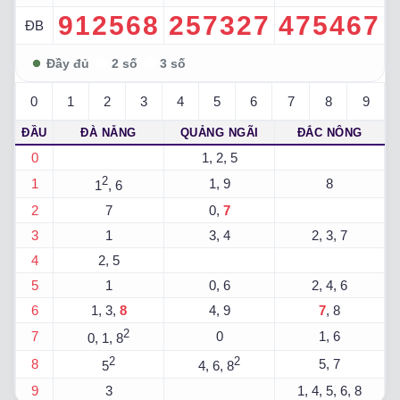
912568
257327
475467
ĐB
0
1
2
3
4
5
6
7
8
9
ĐẦU
ĐÀ NẴNG
QUẢNG NGÃI
ĐẮC NÔNG
0
1, 2, 5
2
1
1, 9
8
1
, 6
2
7
0,
7
3
1
3, 4
2, 3, 7
4
2, 5
5
1
0, 6
2, 4, 6
6
1, 3,
8
4, 9
7
, 8
2
7
0
1, 6
0, 1, 8
2
2
8
5, 7
5
4, 6, 8
9
3
1, 4, 5, 6, 8