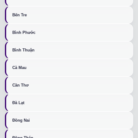
Bến Tre
Bình Phước
Bình Thuận
Cà Mau
Cần Thơ
Đà Lạt
Đồng Nai
Đồng Tháp