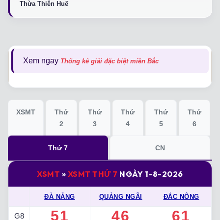
Thừa Thiên Huế
Xem ngay
Thống kê giải đặc biệt miền Bắc
XSMT
Thứ
Thứ
Thứ
Thứ
Thứ
2
3
4
5
6
Thứ 7
CN
XSMT
»
XSMT THỨ 7
NGÀY 1-8-2026
ĐÀ NẴNG
QUẢNG NGÃI
ĐẮC NÔNG
51
46
61
G8