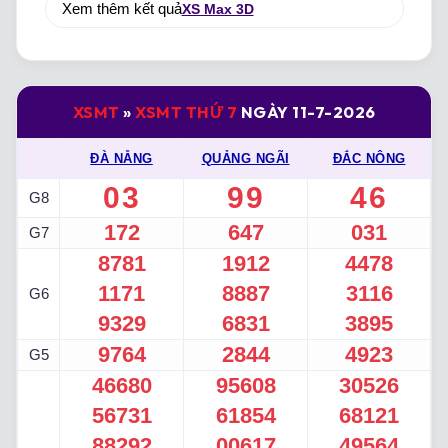
Xem thêm kết quả
XS Max 3D
XSMT
»
XSMT THỨ 7
NGÀY 11-7-2026
ĐÀ NẴNG
QUẢNG NGÃI
ĐẮC NÔNG
03
99
46
G8
172
647
031
G7
8781
1912
4478
1171
8887
3116
G6
9329
6831
3895
9764
2844
4923
G5
46680
95608
30526
56731
61854
68121
88292
00617
49564