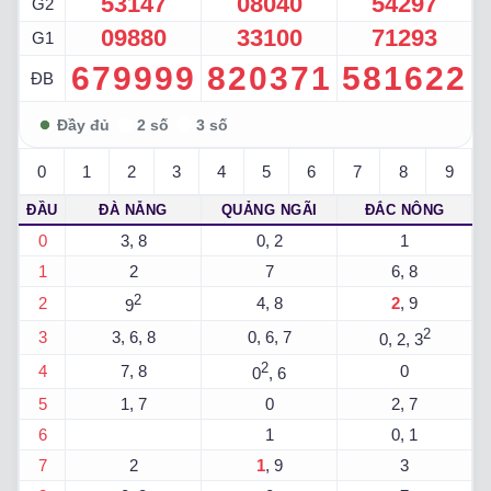
53147
08040
54297
G2
09880
33100
71293
G1
679999
820371
581622
ĐB
0
1
2
3
4
5
6
7
8
9
ĐẦU
ĐÀ NẴNG
QUẢNG NGÃI
ĐẮC NÔNG
0
3, 8
0, 2
1
1
2
7
6, 8
2
2
4, 8
2
, 9
9
2
3
3, 6, 8
0, 6, 7
0, 2, 3
2
4
7, 8
0
0
, 6
5
1, 7
0
2, 7
6
1
0, 1
7
2
1
, 9
3