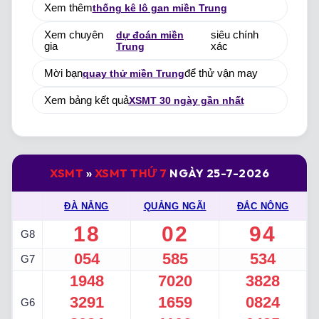
Xem thêm
thống kê lô gan miền Trung
Xem chuyên
dự đoán miền
siêu chính
gia
Trung
xác
Mời bạn
quay thử miền Trung
để thử vận may
Xem bảng kết quả
XSMT 30 ngày gần nhất
XSMT
»
XSMT THỨ 7
NGÀY 25-7-2026
ĐÀ NẴNG
QUẢNG NGÃI
ĐẮC NÔNG
18
02
94
G8
054
585
534
G7
1948
7020
3828
3291
1659
0824
G6