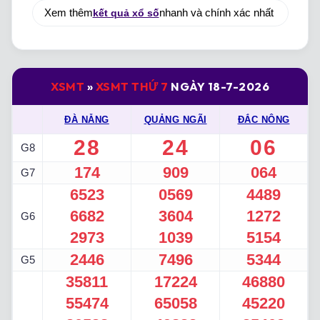
Xem thêm
kết quả xổ số
nhanh và chính xác nhất
XSMT
»
XSMT THỨ 7
NGÀY 18-7-2026
ĐÀ NẴNG
QUẢNG NGÃI
ĐẮC NÔNG
28
24
06
G8
174
909
064
G7
6523
0569
4489
6682
3604
1272
G6
2973
1039
5154
2446
7496
5344
G5
35811
17224
46880
55474
65058
45220