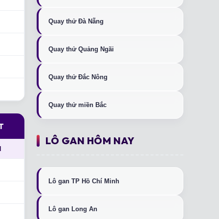
Quay thử Đà Nẵng
Quay thử Quảng Ngãi
Quay thử Đắc Nông
Quay thử miền Bắc
T
LÔ GAN HÔM NAY
N
Lô gan TP Hồ Chí Minh
Lô gan Long An