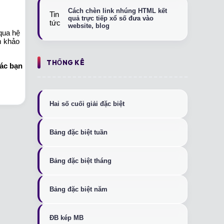
Cách chèn link nhúng HTML kết
Tin
quả trực tiếp xổ số đưa vào
tức
website, blog
 qua hệ
m khảo
THỐNG KÊ
các bạn
Hai số cuối giải đặc biệt
Bảng đặc biệt tuần
Bảng đặc biệt tháng
Bảng đặc biệt năm
ĐB kép MB