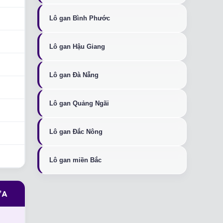
Lô gan Bình Phước
Lô gan Hậu Giang
Lô gan Đà Nẵng
Lô gan Quảng Ngãi
Lô gan Đắc Nông
Lô gan miền Bắc
ƯA