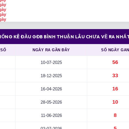
gày
gày
gày
gày
HỐNG KÊ ĐẦU GĐB BÌNH THUẬN LÂU CHƯA VỀ RA NHẤ
 SỐ
NGÀY RA GẦN ĐÂY
SỐ NGÀY GA
56
10-07-2025
33
18-12-2025
16
16-04-2026
10
28-05-2026
8
11-06-2026
5
02-07-2026