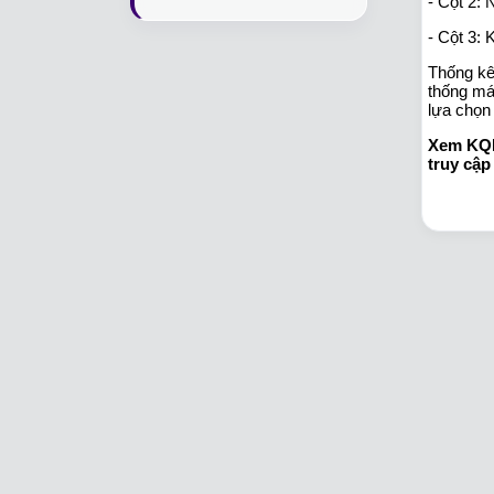
- Cột 2:
- Cột 3: 
Thống kê 
thống má
lựa chọn 
Xem KQMN
truy cập 