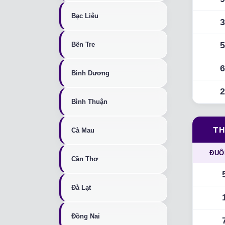
Bạc Liêu
3
5
Bến Tre
6
Bình Dương
2
Bình Thuận
TH
Cà Mau
ĐUÔ
Cần Thơ
Đà Lạt
Đồng Nai