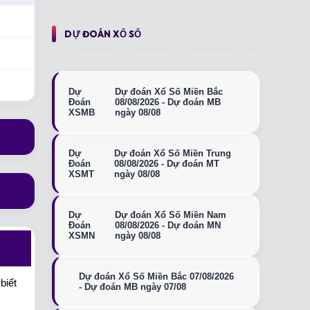
DỰ ĐOÁN XỔ SỐ
Dự
Dự đoán Xổ Số Miền Bắc
Đoán
08/08/2026 - Dự đoán MB
XSMB
ngày 08/08
Dự
Dự đoán Xổ Số Miền Trung
Đoán
08/08/2026 - Dự đoán MT
XSMT
ngày 08/08
Dự
Dự đoán Xổ Số Miền Nam
Đoán
08/08/2026 - Dự đoán MN
XSMN
ngày 08/08
Dự đoán Xổ Số Miền Bắc 07/08/2026
biết
- Dự đoán MB ngày 07/08