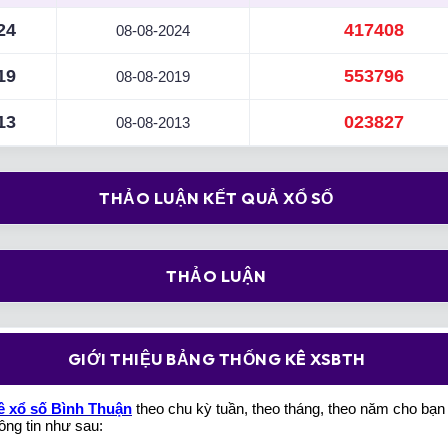
24
417408
08-08-2024
19
553796
08-08-2019
13
023827
08-08-2013
THẢO LUẬN KẾT QUẢ XỔ SỐ
THẢO LUẬN
GIỚI THIỆU BẢNG THỐNG KÊ XSBTH
ê xổ số Bình Thuận
theo chu kỳ tuần, theo tháng, theo năm cho bạn 
ông tin như sau: