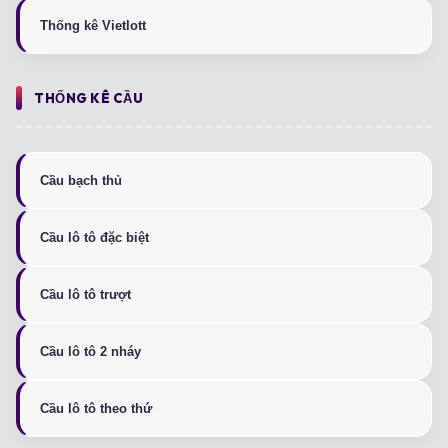
Thống kê Vietlott
THỐNG KÊ CẦU
Cầu bạch thủ
Cầu lô tô đặc biệt
Cầu lô tô trượt
Cầu lô tô 2 nháy
Cầu lô tô theo thứ