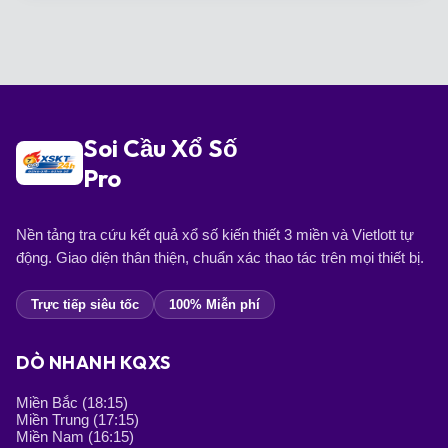
Soi Cầu Xổ Số
Pro
Nền tảng tra cứu kết quả xổ số kiến thiết 3 miền và Vietlott tự
động. Giao diện thân thiện, chuẩn xác thao tác trên mọi thiết bị.
Trực tiếp siêu tốc
100% Miễn phí
DÒ NHANH KQXS
Miền Bắc (18:15)
Miền Trung (17:15)
Miền Nam (16:15)