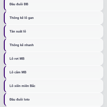
Đầu đuôi ĐB
Thống kê lô gan
Tần suất lô
Thống kê nhanh
Lô rơi MB
Lô câm MB
Lô xiên miền Bắc
Đầu đuôi loto