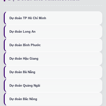
Dự đoán TP Hồ Chí Minh
Dự đoán Long An
Dự đoán Bình Phước
Dự đoán Hậu Giang
Dự đoán Đà Nẵng
Dự đoán Quảng Ngãi
Dự đoán Đắc Nông