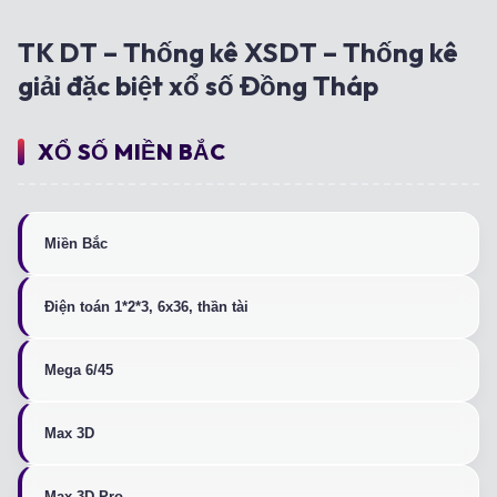
TK DT – Thống kê XSDT – Thống kê
giải đặc biệt xổ số Đồng Tháp
XỔ SỐ MIỀN BẮC
Miền Bắc
Điện toán 1*2*3, 6x36, thần tài
Mega 6/45
Max 3D
Max 3D Pro