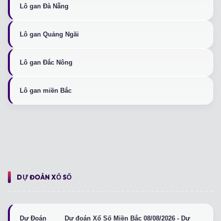
Lô gan Đà Nẵng
Lô gan Quảng Ngãi
Lô gan Đắc Nông
Lô gan miền Bắc
DỰ ĐOÁN XỔ SỐ
Dự Đoán
Dự đoán Xổ Số Miền Bắc 08/08/2026 - Dự