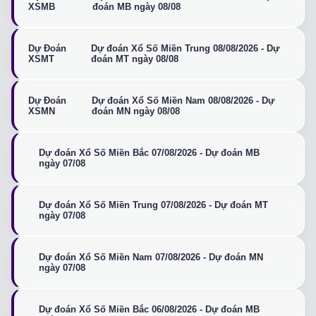
XSMB
đoán MB ngày 08/08
Dự Đoán
Dự đoán Xổ Số Miền Trung 08/08/2026 - Dự
XSMT
đoán MT ngày 08/08
Dự Đoán
Dự đoán Xổ Số Miền Nam 08/08/2026 - Dự
XSMN
đoán MN ngày 08/08
Dự đoán Xổ Số Miền Bắc 07/08/2026 - Dự đoán MB
ngày 07/08
Dự đoán Xổ Số Miền Trung 07/08/2026 - Dự đoán MT
ngày 07/08
Dự đoán Xổ Số Miền Nam 07/08/2026 - Dự đoán MN
ngày 07/08
Dự đoán Xổ Số Miền Bắc 06/08/2026 - Dự đoán MB