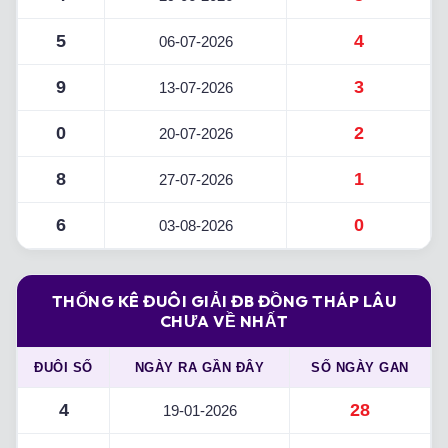
5
4
06-07-2026
9
3
13-07-2026
0
2
20-07-2026
8
1
27-07-2026
6
0
03-08-2026
THỐNG KÊ ĐUÔI GIẢI ĐB ĐỒNG THÁP LÂU
CHƯA VỀ NHẤT
ĐUÔI SỐ
NGÀY RA GẦN ĐÂY
SỐ NGÀY GAN
4
28
19-01-2026