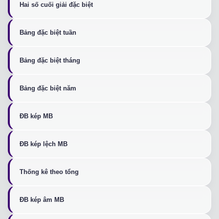
Hai số cuối giải đặc biệt
Bảng đặc biệt tuần
Bảng đặc biệt tháng
Bảng đặc biệt năm
ĐB kép MB
ĐB kép lệch MB
Thống kê theo tổng
ĐB kép âm MB