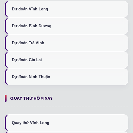
Dự đoán Vĩnh Long
Dự đoán Bình Dương
Dự đoán Trà Vinh
Dự đoán Gia Lai
Dự đoán Ninh Thuận
QUAY THỬ HÔM NAY
Quay thử Vĩnh Long