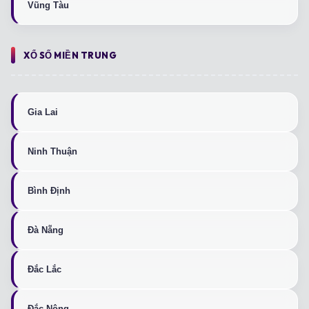
Vũng Tàu
XỔ SỐ MIỀN TRUNG
Gia Lai
Ninh Thuận
Bình Định
Đà Nẵng
Đắc Lắc
Đắc Nông