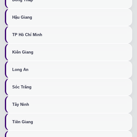
Hậu Giang
TP Hồ Chí Minh
Kiên Giang
Long An
Sóc Trăng
Tây Ninh
Tiền Giang