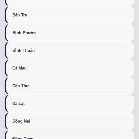
Bến Tre
Bình Phước
Bình Thuận
Cà Mau
Cần Thơ
Đà Lạt
Đồng Nai
Đồng Tháp