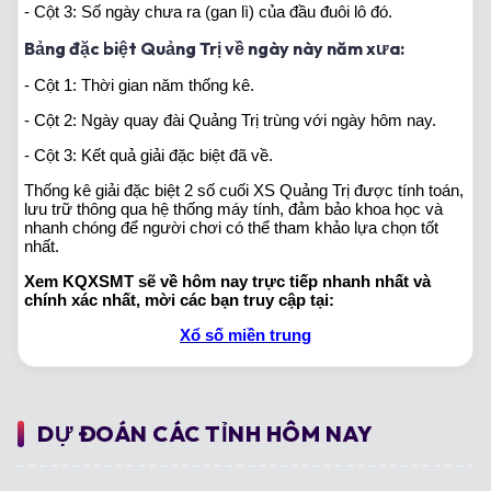
- Cột 3: Số ngày chưa ra (gan lì) của đầu đuôi lô đó.
Bảng đặc biệt Quảng Trị về ngày này năm xưa:
- Cột 1: Thời gian năm thống kê.
- Cột 2: Ngày quay đài Quảng Trị trùng với ngày hôm nay.
- Cột 3: Kết quả giải đặc biệt đã về.
Thống kê giải đặc biệt 2 số cuối XS Quảng Trị được tính toán,
lưu trữ thông qua hệ thống máy tính, đảm bảo khoa học và
nhanh chóng để người chơi có thể tham khảo lựa chọn tốt
nhất.
Xem KQXSMT sẽ về hôm nay trực tiếp nhanh nhất và
chính xác nhất, mời các bạn truy cập tại:
Xổ số miền trung
DỰ ĐOÁN CÁC TỈNH HÔM NAY