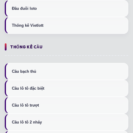
Đầu đuôi loto
Thống kê Vietlott
THỐNG KÊ CẦU
Cầu bạch thủ
Cầu lô tô đặc biệt
Cầu lô tô trượt
Cầu lô tô 2 nháy