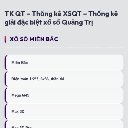
TK QT – Thống kê XSQT – Thống kê
giải đặc biệt xổ số Quảng Trị
XỔ SỐ MIỀN BẮC
Miền Bắc
Điện toán 1*2*3, 6x36, thần tài
Mega 6/45
Max 3D
Max 3D Pro