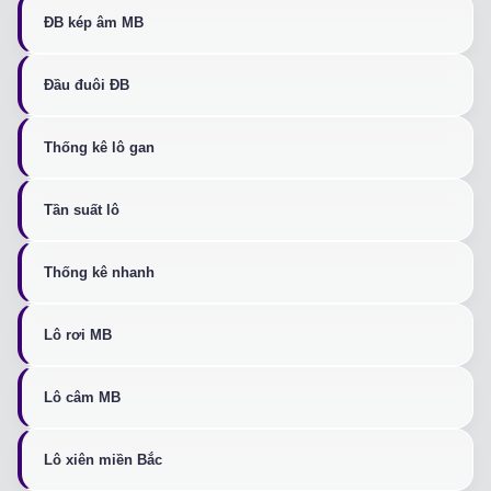
ĐB kép âm MB
Đầu đuôi ĐB
Thống kê lô gan
Tần suất lô
Thống kê nhanh
Lô rơi MB
Lô câm MB
Lô xiên miền Bắc