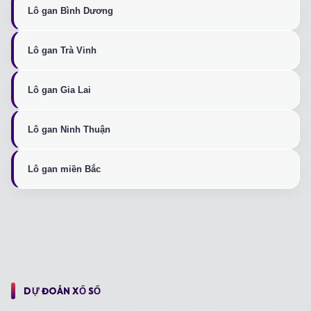
Lô gan Bình Dương
Lô gan Trà Vinh
Lô gan Gia Lai
Lô gan Ninh Thuận
Lô gan miền Bắc
DỰ ĐOÁN XỔ SỐ