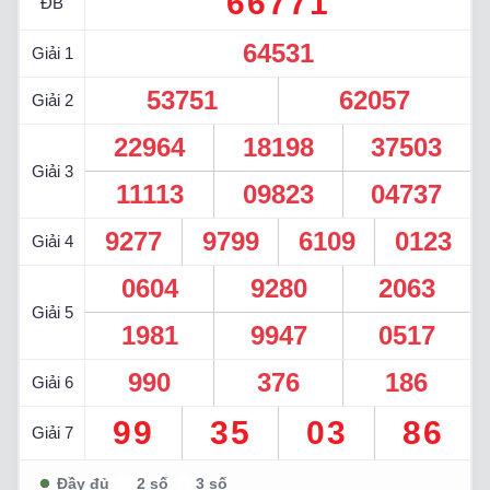
66771
ĐB
64531
Giải 1
53751
62057
Giải 2
22964
18198
37503
Giải 3
11113
09823
04737
9277
9799
6109
0123
Giải 4
0604
9280
2063
Giải 5
1981
9947
0517
990
376
186
Giải 6
99
35
03
86
Giải 7