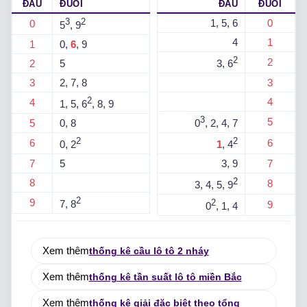
ĐẦU
ĐUÔI
ĐẦU
ĐUÔI
3
2
1, 5, 6
0
0
5
, 9
4
1
1
0,
6
, 9
2
2
2
5
3, 6
3
2, 7, 8
3
2
4
4
1, 5, 6
, 8, 9
3
5
5
0, 8
0
, 2, 4, 7
2
2
6
6
0, 2
1
, 4
7
5
3, 9
7
8
2
8
3, 4, 5, 9
2
9
7, 8
2
9
0
, 1, 4
Xem thêm
thống kê cầu lô tô 2 nháy
Xem thêm
thống kê tần suất lô tô miền Bắc
Xem thêm
thống kê giải đặc biệt theo tổng