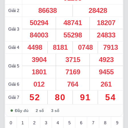
86638
28428
Giải 2
50294
48741
18207
Giải 3
84003
55298
24833
4498
8181
0748
7913
Giải 4
3904
3715
4923
Giải 5
1801
7169
9455
012
764
261
Giải 6
52
80
91
54
Giải 7
0
1
2
3
4
5
6
7
8
9