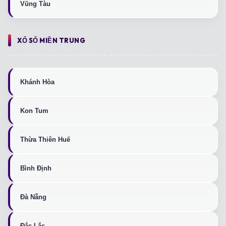
Vũng Tàu
XỔ SỐ MIỀN TRUNG
Khánh Hòa
Kon Tum
Thừa Thiên Huế
Bình Định
Đà Nẵng
Đắc Lắc