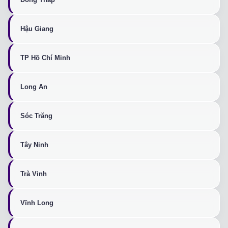
Hậu Giang
TP Hồ Chí Minh
Long An
Sóc Trăng
Tây Ninh
Trà Vinh
Vĩnh Long