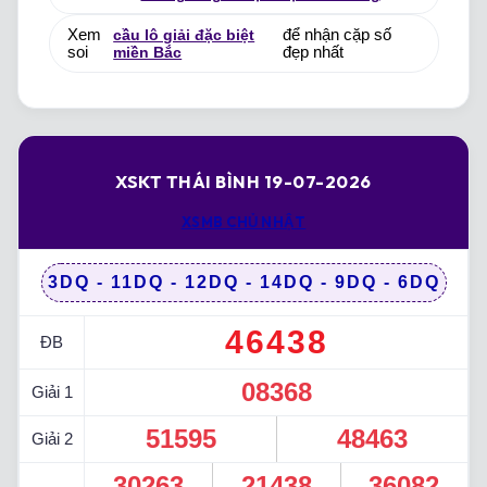
Xem
cầu lô giải đặc biệt
để nhận cặp số
soi
miền Bắc
đẹp nhất
XSKT THÁI BÌNH 19-07-2026
XSMB CHỦ NHẬT
3DQ - 11DQ - 12DQ - 14DQ - 9DQ - 6DQ
46438
ĐB
08368
Giải 1
51595
48463
Giải 2
30263
21438
36082