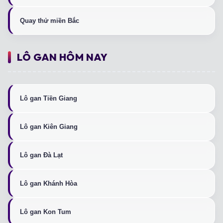
Quay thử miền Bắc
LÔ GAN HÔM NAY
Lô gan Tiền Giang
Lô gan Kiên Giang
Lô gan Đà Lạt
Lô gan Khánh Hòa
Lô gan Kon Tum