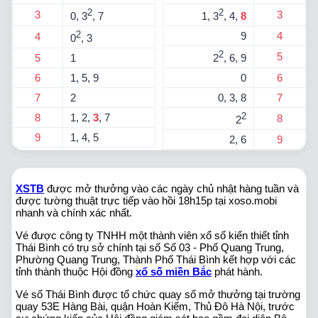
2
2
3
3
0, 3
, 7
1, 3
, 4,
8
2
9
4
4
0
, 3
2
5
5
1
2
, 6, 9
6
1, 5, 9
0
6
7
2
0, 3, 8
7
8
1, 2,
3
, 7
2
8
2
9
1, 4, 5
2, 6
9
XSTB
được mở thưởng vào các ngày chủ nhật hàng tuần và
được tường thuật trực tiếp vào hồi 18h15p tại xoso.mobi
nhanh và chính xác nhất.
Vé được công ty TNHH một thành viên xổ số kiến thiết tỉnh
Thái Bình có trụ sở chính tại số Số 03 - Phố Quang Trung,
Phường Quang Trung, Thành Phố Thái Bình kết hợp với các
tỉnh thành thuộc Hội đồng
xổ số miền Bắc
phát hành.
Vé số Thái Bình được tổ chức quay số mở thưởng tại trường
quay 53E Hàng Bài, quận Hoàn Kiếm, Thủ Đô Hà Nội, trước