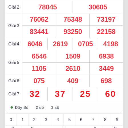
78045
30605
Giải 2
76062
75348
73197
Giải 3
83441
93250
22158
6046
2619
0705
4198
Giải 4
6546
1509
6938
Giải 5
1105
2610
3449
075
409
698
Giải 6
32
37
25
60
Giải 7
0
1
2
3
4
5
6
7
8
9