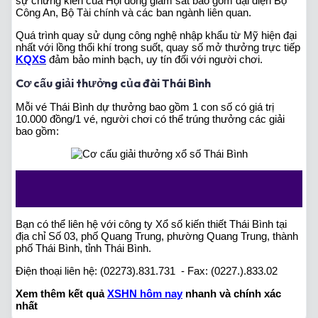
sự chứng kiến của Hội đồng giám sát bao gồm đại diện Bộ
Công An, Bộ Tài chính và các ban ngành liên quan.
Quá trình quay sử dụng công nghệ nhập khẩu từ Mỹ hiện đại
nhất với lồng thổi khí trong suốt, quay số mở thưởng trực tiếp
KQXS
đảm bảo minh bạch, uy tín đối với người chơi.
Cơ cấu giải thưởng của đài Thái Bình
Mỗi vé Thái Bình dự thưởng bao gồm 1 con số có giá trị
10.000 đồng/1 vé, người chơi có thể trúng thưởng các giải
bao gồm:
Bạn có thể liên hệ với công ty Xổ số kiến thiết Thái Bình tại
địa chỉ Số 03, phố Quang Trung, phường Quang Trung, thành
phố Thái Bình, tỉnh Thái Bình.
Điện thoại liên hệ: (02273).831.731 - Fax: (0227.).833.02
Xem thêm kết quả
XSHN hôm nay
nhanh và chính xác
nhất